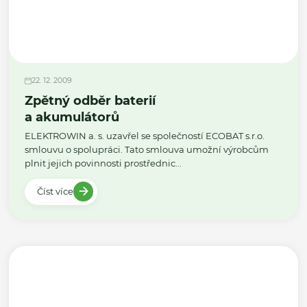
22. 12. 2009
Zpětný odběr baterií
a akumulátorů
ELEKTROWIN a. s. uzavřel se společností ECOBAT s.r.o.
smlouvu o spolupráci. Tato smlouva umožní výrobcům
plnit jejich povinnosti prostřednic...
Číst více