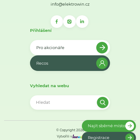
info@elektrowin.cz
Přihlášení
Pro akcionáře
Recos
Vyhledat na webu
Najít sběrné místo
© Copyright 2026
Vytvořili v:
Registrace