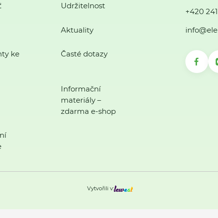
ť
Udržitelnost
+420 241
Aktuality
info@ele
ty ke
Časté dotazy
Informační
materiály –
zdarma e-shop
ní
e
Vytvořili v: