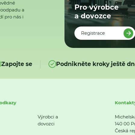
ovědné
Pro výrobce
ktroodpadu a
a dovozce
í pro nás i
Registrace
Zapojte se
Podnikněte kroky ještě dn
 odkazy
Kontakt
Výrobci a
Michelsk
dovozci
140 00 P
Česká re