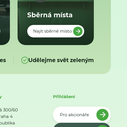
Sběrná místa
Najít sběrné místo
es
Udělejme svět zeleným
y
Přihlášení
á 300/60
Pro akcionáře
raha 4
publika