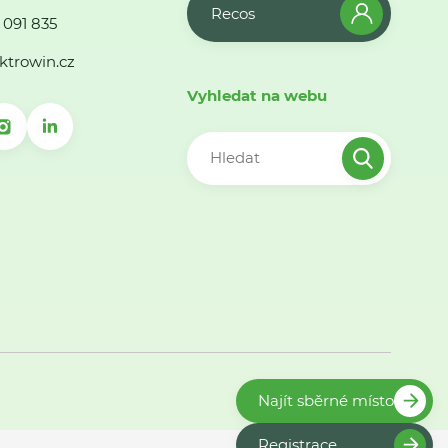
Recos
 091 835
ktrowin.cz
Vyhledat na webu
Najít sběrné místo
Registrace