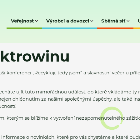
Veřejnost
Výrobci a dovozci
Sběrná síť
ektrowinu
konferenci „Recykluji, tedy jsem“ a slavnostní večer u přílež
cháte ujít tuto mimořádnou událost, do které vkládáme ty ne
nejen ohlédnutím za našimi společnými úspěchy, ale také in
ucností.
, kterým se blížíme k vytvoření nezapomenutelného zážitku,
lší informace o novinkách, které pro vás chystáme a které bu