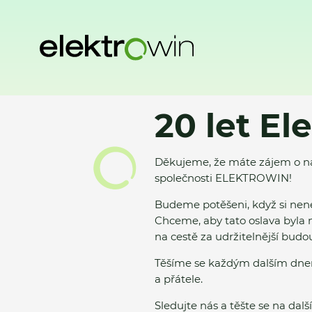
Domů
20 let Elektrowinu
20 let El
Děkujeme, že máte zájem o naši 
společnosti ELEKTROWIN!
Budeme potěšeni, když si nene
Chceme, aby tato oslava byla 
na cestě za udržitelnější budo
Těšíme se každým dalším dnem
a přátele.
Sledujte nás a těšte se na da