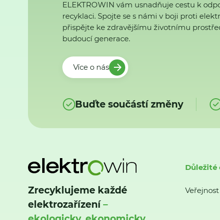
ELEKTROWIN vám usnadňuje cestu k odp
recyklaci. Spojte se s námi v boji proti ele
přispějte ke zdravějšímu životnímu prostřed
budoucí generace.
Více o nás
Buďte součástí změny
Důležité
Zrecyklujeme každé
Veřejnost
elektrozařízení
–
ekologicky, ekonomicky