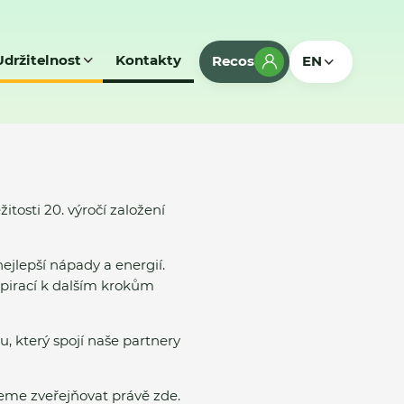
Udržitelnost
Kontakty
Recos
EN
itosti 20. výročí založení
jlepší nápady a energií.
spirací k dalším krokům
 který spojí naše partnery
deme zveřejňovat právě zde.