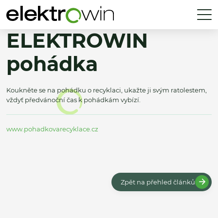
ELEKTROWIN
pohádka
Koukněte se na pohádku o recyklaci, ukažte ji svým ratolestem,
vždyť předvánoční čas k pohádkám vybízí.
www.pohadkovarecyklace.cz
Zpět na přehled článků