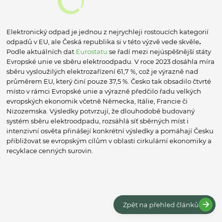
Elektronický odpad je jednou z nejrychleji rostoucích kategorií
odpadů v EU, ale Česká republika si v této výzvě vede skvěle
.
Podle aktuálních dat
Eurostatu
se řadí mezi nejúspěšnější státy
Evropské unie ve sběru elektroodpadu. V roce 2023 dosáhla míra
sběru vysloužilých elektrozařízení 61,7 %, což je výrazně nad
průměrem EU, který činí pouze 37,5 %. Česko tak obsadilo čtvrté
místo v rámci Evropské unie a výrazně předčilo řadu velkých
evropských ekonomik včetně Německa, Itálie, Francie či
Nizozemska. Výsledky potvrzují, že dlouhodobě budovaný
systém sběru elektroodpadu, rozsáhlá síť sběrných míst i
intenzivní osvěta přinášejí konkrétní výsledky a pomáhají Česku
přibližovat se evropským cílům v oblasti cirkulární ekonomiky a
recyklace cenných surovin.
Zpět na přehled článků