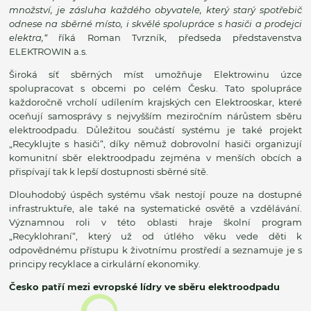
množství, je zásluha každého obyvatele, který starý spotřebič
odnese na sběrné místo, i skvělé spolupráce s hasiči a prodejci
elektra,“
říká Roman Tvrzník, předseda představenstva
ELEKTROWIN a.s.
Široká síť sběrných míst umožňuje Elektrowinu úzce
spolupracovat s obcemi po celém Česku. Tato spolupráce
každoročně vrcholí udílením krajských cen Elektrooskar, které
oceňují samosprávy s nejvyšším meziročním nárůstem sběru
elektroodpadu. Důležitou součástí systému je také projekt
„Recyklujte s hasiči“, díky němuž dobrovolní hasiči organizují
komunitní sběr elektroodpadu zejména v menších obcích a
přispívají tak k lepší dostupnosti sběrné sítě.
Dlouhodobý úspěch systému však nestojí pouze na dostupné
infrastruktuře, ale také na systematické osvětě a vzdělávání.
Významnou roli v této oblasti hraje školní program
„Recyklohraní“, který už od útlého věku vede děti k
odpovědnému přístupu k životnímu prostředí a seznamuje je s
principy recyklace a cirkulární ekonomiky.
Česko patří mezi evropské lídry ve sběru elektroodpadu