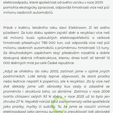
elektroodpadu, které společnost od svého vzniku v roce 2005
pomohla ekologicky zpracovat, odpovídá hmotnosti více než půl
milionu osobních automobilů.
Právě v květnu letošního roku slaví Elektrowin 21 let svého
působení. Za tuto dobu systém zajistil sběr a recyklaci více než
46 milionů kusů vysloužilých elektrospotřebičů o celkové
hmotnosti přesahující 785 000 tun, což odpovídá více než půl
milionu osobních automobilů s průměrnou hmotností 1,5 tuny.
Za dlouhodobým úspěchem stojí především rozsáhlá a dobře
dostupná sběrná infrastruktura, kterou dnes tvoří síť téměř 12
000 sběrných míst po celé České republice.
„Když se ohlédnu do roku 2005, začínali jsme v úplně jiných
podmínkách. Lidé tehdy teprve objevovali, že stará pračka
nebo lednice nepatří k popelnici, ale k recyklaci. Za ty více než
dvě dekády jsme ušli obrovský kus cesty a zásadně se
proměnila i struktura toho, co sbíráme. Zatímco v roce 2006
tvořilo chlazení celých 93 % sběru, v roce 2025 už to bylo jen
zhruba 27 %. Největší nárůst totiž zaznamenaly velké spotřebiče
jako pračky, myčky či sušičky. To, že jsme se naučili vnímat
elektroodpad jako cennou surovinu a zrecyklovali tak obrovské