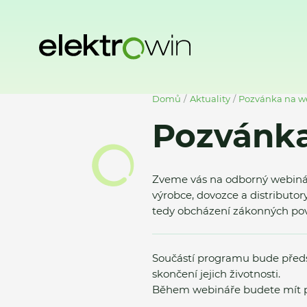
Domů
Aktuality
Pozvánka na w
Pozvánka
Zveme vás na odborný webinář 
výrobce, dovozce a distributor
tedy obcházení zákonných pov
Součástí programu bude předst
skončení jejich životnosti.
Během webináře budete mít pros