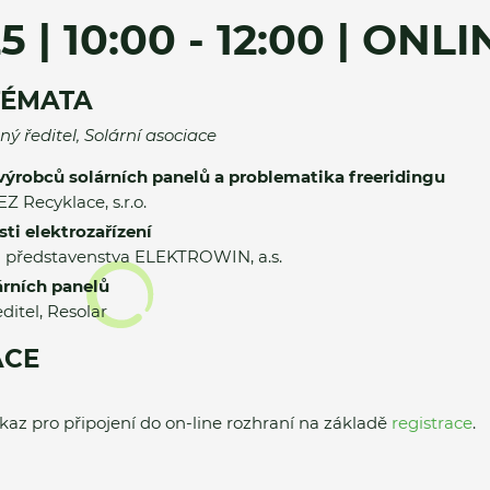
25 | 10:00 - 12:00 | ONL
TÉMATA
ý ředitel, Solární asociace
 výrobců solárních panelů a problematika freeridingu
EZ Recyklace, s.r.o.
sti elektrozařízení
 představenstva ELEKTROWIN, a.s.
árních panelů
ditel, Resolar
ACE
kaz pro připojení do on-line rozhraní na základě
registrace
.