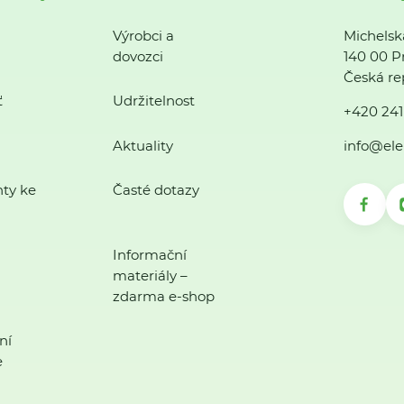
Výrobci a
Michelsk
dovozci
140 00 P
Česká re
ť
Udržitelnost
+420 241
Aktuality
info@ele
ty ke
Časté dotazy
Informační
materiály –
zdarma e-shop
ní
e