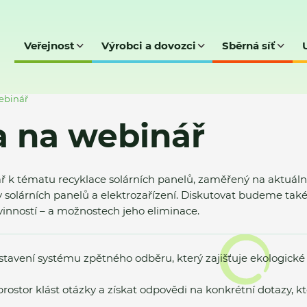
Veřejnost
Výrobci a dovozci
Sběrná síť
ebinář
 na webinář
k tématu recyklace solárních panelů, zaměřený na aktuální 
y solárních panelů a elektrozařízení. Diskutovat budeme také
inností – a možnostech jeho eliminace.
avení systému zpětného odběru, který zajišťuje ekologické
tor klást otázky a získat odpovědi na konkrétní dotazy, kte