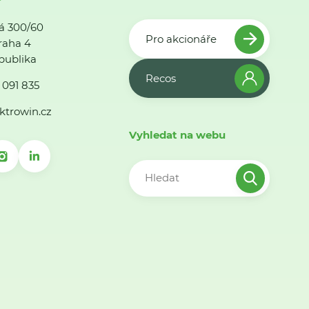
á 300/60
Pro akcionáře
raha 4
publika
Recos
 091 835
ktrowin.cz
Vyhledat na webu