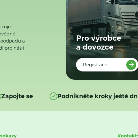
troje –
ovědné
Pro výrobce
ktroodpadu a
a dovozce
í pro nás i
Registrace
Zapojte se
Podnikněte kroky ještě dn
 odkazy
Kontakt