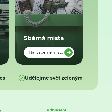
Sběrná místa
Najít sběrné místo
es
Udělejme svět zeleným
y
Přihlášení