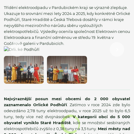
Třídění elektroodpadu v Pardubickém kraji se výrazně zlepšuje.
Ukazuje to srovnání mezi lety 2024 a 2025, kdy konkrétně Orlické
Podhůří, Staré Hradiště a Česká Třebová dosáhly v rámci kraje
nejvyššího meziročního nárůstu sběru vysloužilých
elektrospotřebičů. Výsledky ocenila společnost Elektrowin cenou
Elektrooskara a finanční odměnou ve středu 19. května v
Gočárově galerii v Pardubicích.
Nejvýraznější posun mezi obcemi do 2 000 obyvatel
zaznamenalo Orlické Podhůří
. Zatímco v roce 2024 zde bylo
odevzdáno 2,78 tuny elektroodpadu, v roce 2025 už to bylo 6,5
tuny, tedy více než dvojnásobek.
V kategorii obcí do 5 000
obyvatel vyniklo Staré Hradiště
, kde se množství sesbíraných
elektrospotřebičů zvýšilo z 0,38 tuny na 3,5 tuny.
Mezi městy nad