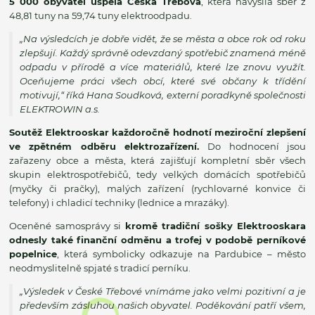
5 000 obyvatel uspěla Česká Třebová
, která navýšila sběr z
48,81 tuny na 59,74 tuny elektroodpadu.
„Na výsledcích je dobře vidět, že se města a obce rok od roku
zlepšují. Každý správně odevzdaný spotřebič znamená méně
odpadu v přírodě a více materiálů, které lze znovu využít.
Oceňujeme práci všech obcí, které své občany k třídění
motivují,“
říká Hana Soudková, externí poradkyně společnosti
ELEKTROWIN a.s.
Soutěž Elektrooskar každoročně hodnotí meziroční zlepšení
ve zpětném odběru elektrozařízení.
Do hodnocení jsou
zařazeny obce a města, která zajišťují kompletní sběr všech
skupin elektrospotřebičů, tedy velkých domácích spotřebičů
(myčky či pračky), malých zařízení (rychlovarné konvice či
telefony) i chladicí techniky (lednice a mrazáky).
Oceněné samosprávy si
kromě tradiční sošky Elektrooskara
odnesly také finanční odměnu a trofej v podobě perníkové
popelnice
, která symbolicky odkazuje na Pardubice – město
neodmyslitelně spjaté s tradicí perníku.
„Výsledek v České Třebové vnímáme jako velmi pozitivní a je
především zásluhou našich obyvatel. Poděkování patří všem,