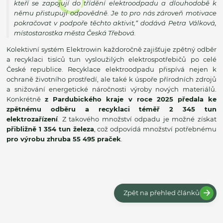
kteří se zapojují do třídění elektroodpadu a dlouhodobě k
němu přistupují odpovědně. Je to pro nás zároveň motivace
pokračovat v podpoře těchto aktivit,“
dodává Petra Válková,
místostarostka města Česká Třebová.
Kolektivní systém Elektrowin každoročně zajišťuje zpětný odběr
a recyklaci tisíců tun vysloužilých elektrospotřebičů po celé
České republice. Recyklace elektroodpadu přispívá nejen k
ochraně životního prostředí, ale také k úspoře přírodních zdrojů
a snižování energetické náročnosti výroby nových materiálů.
Konkrétně
z Pardubického kraje v roce 2025 předala ke
zpětnému odběru a recyklaci téměř 2 345 tun
elektrozařízení
. Z takového množství odpadu je možné získat
přibližně 1 354 tun železa
, což odpovídá množství potřebnému
pro výrobu zhruba 55 495 praček
.
Zpět na přehled článků