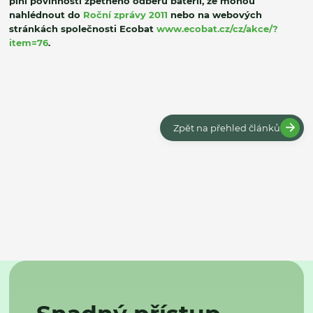
plní povinnosti zpětného odběru baterií, že mohou
nahlédnout do
Roční zprávy 2011
nebo na webových
stránkách společnosti Ecobat
www.ecobat.cz/cz/akce/?
item=76
.
Zpět na přehled článků