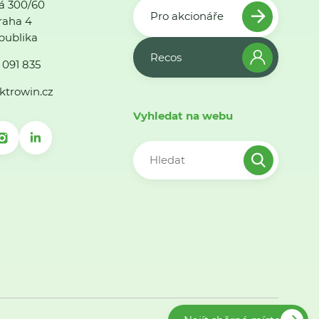
á 300/60
Pro akcionáře
raha 4
publika
Recos
 091 835
ktrowin.cz
Vyhledat na webu