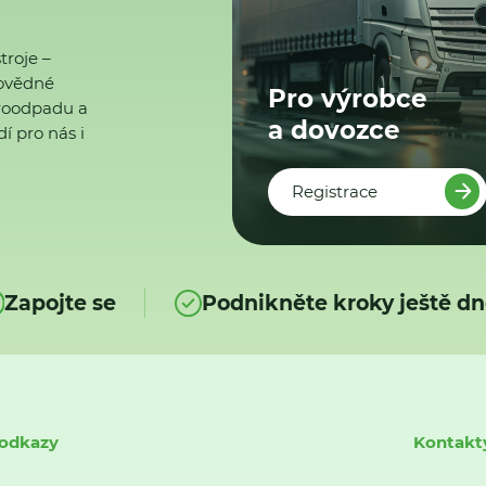
troje –
ovědné
Pro výrobce
ktroodpadu a
a dovozce
í pro nás i
Registrace
Zapojte se
Podnikněte kroky ještě dn
 odkazy
Kontakt