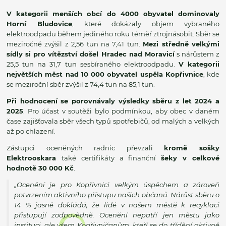
V kategorii menších obcí do 4000 obyvatel dominovaly
Horní Bludovice
, které dokázaly objem vybraného
elektroodpadu během jediného roku téměř ztrojnásobit. Sběr se
meziročně zvýšil z 2,56 tun na 7,41 tun.
Mezi středně velkými
sídly si pro vítězství došel Hradec nad Moravicí
s nárůstem z
25,5 tun na 31,7 tun sesbíraného elektroodpadu.
V kategorii
největších měst nad 10 000 obyvatel uspěla Kopřivnice
, kde
se meziroční sběr zvýšil z 74,4 tun na 85,1 tun.
Při hodnocení se porovnávaly výsledky sběru z let 2024 a
2025
. Pro účast v soutěži bylo podmínkou, aby obec v daném
čase zajišťovala sběr všech typů spotřebičů, od malých a velkých
až po chlazení.
Zástupci oceněných radnic převzali
kromě sošky
Elektrooskara
také certifikáty a finanční
šeky v celkové
hodnotě 30 000 Kč
.
„
Ocenění je pro Kopřivnici velkým úspěchem a zároveň
potvrzením aktivního přístupu našich občanů. Nárůst sběru o
14 % jasně dokládá, že lidé v našem městě k recyklaci
přistupují zodpovědně. Ocenění nepatří jen městu jako
instituci, ale všem Kopřivničanům, kteří se do třídění aktivně