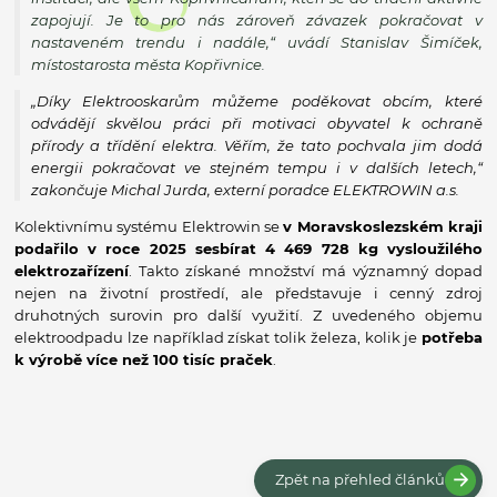
zapojují. Je to pro nás zároveň závazek pokračovat v
nastaveném trendu i nadále,“
uvádí Stanislav Šimíček,
místostarosta města Kopřivnice.
„Díky Elektrooskarům můžeme poděkovat obcím, které
odvádějí skvělou práci při motivaci obyvatel k ochraně
přírody a třídění elektra. Věřím, že tato pochvala jim dodá
energii pokračovat ve stejném tempu i v dalších letech,“
zakončuje Michal Jurda, externí poradce ELEKTROWIN a.s.
Kolektivnímu systému Elektrowin se
v Moravskoslezském kraji
podařilo v roce 2025 sesbírat 4 469 728 kg vysloužilého
elektrozařízení
. Takto získané množství má významný dopad
nejen na životní prostředí, ale představuje i cenný zdroj
druhotných surovin pro další využití. Z uvedeného objemu
elektroodpadu lze například získat tolik železa, kolik je
potřeba
k výrobě více než 100 tisíc praček
.
Zpět na přehled článků