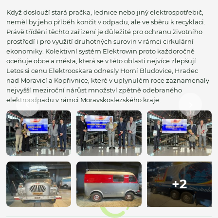
Když doslouží stará pračka, lednice nebo jiný elektrospotřebič,
neměl by jeho příběh končit v odpadu, ale ve sběru k recyklaci.
Právě třídění těchto zařízení je důležité pro ochranu životního
prostředí i pro využití druhotných surovin v rámci cirkulární
ekonomiky. Kolektivní systém Elektrowin proto každoročně
oceňuje obce a města, která se v této oblasti nejvíce zlepšují.
Letos si cenu Elektrooskara odnesly Horní Bludovice, Hradec
nad Moravicí a Kopřivnice, které v uplynulém roce zaznamenaly
nejvyšší meziroční nárůst množství zpětně odebraného
elektroodpadu v rámci Moravskoslezského kraje.
+2