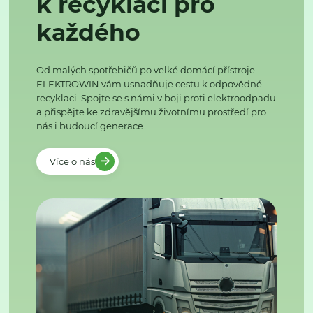
k recyklaci pro
každého
Od malých spotřebičů po velké domácí přístroje –
ELEKTROWIN vám usnadňuje cestu k odpovědné
recyklaci. Spojte se s námi v boji proti elektroodpadu
a přispějte ke zdravějšímu životnímu prostředí pro
nás i budoucí generace.
Více o nás