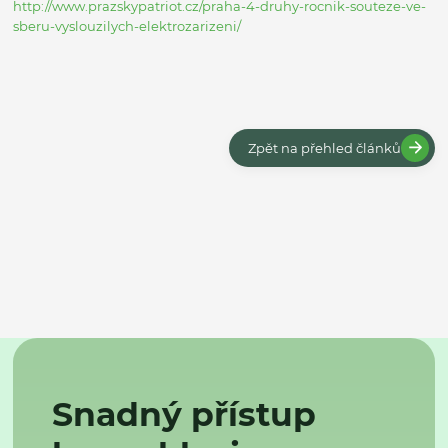
http://www.prazskypatriot.cz/praha-4-druhy-rocnik-souteze-ve-
sberu-vyslouzilych-elektrozarizeni/
Zpět na přehled článků
Snadný přístup