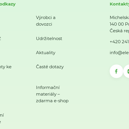
 odkazy
Kontakt
Výrobci a
Michelsk
dovozci
140 00 P
Česká re
ť
Udržitelnost
+420 241
Aktuality
info@ele
ty ke
Časté dotazy
Informační
materiály –
zdarma e-shop
ní
e