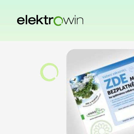
Domů
Sběrná síť
Informovanos