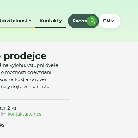
Udržitelnost
Kontakty
Recos
EN
 prodejce
na výlohu, vstupní dveře
 o možnosti odevzdání
(kus za kus) a zároveň
resy nejbližšího místa
í: 2 ks.
osím
kontaktujte nás
.
ks