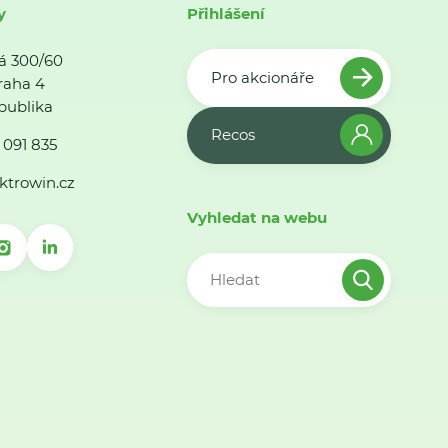
y
Přihlášení
á 300/60
Pro akcionáře
raha 4
publika
Recos
 091 835
ktrowin.cz
Vyhledat na webu