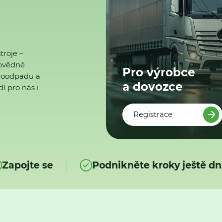
troje –
ovědné
Pro výrobce
ktroodpadu a
a dovozce
í pro nás i
Registrace
Zapojte se
Podnikněte kroky ještě dn