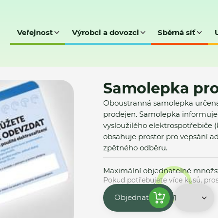
Veřejnost
Výrobci a dovozci
Sběrná síť
t
Informační materiály – zdarma e-shop
Samolepka pro prodejce
Samolepka pro
Oboustranná samolepka určená 
prodejen. Samolepka informuje
vysloužilého elektrospotřebiče 
obsahuje prostor pro vepsání ad
zpětného odběru.
Maximální objednatelné množstv
Pokud potřebujete více kusů, pr
Objednat