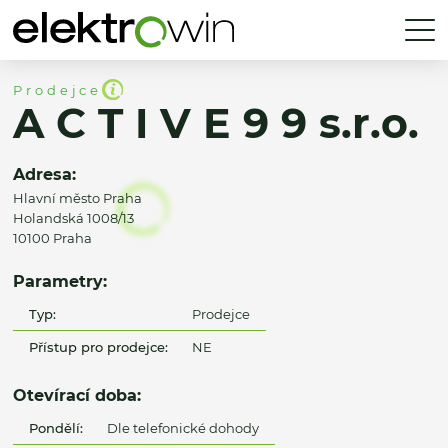
Prodejce
A C T I V E 9 9 s.r.o.
Adresa:
Hlavní město Praha
Holandská 1008/13
10100 Praha
Parametry:
Typ:
Prodejce
Přístup pro prodejce:
NE
Otevírací doba:
Pondělí:
Dle telefonické dohody