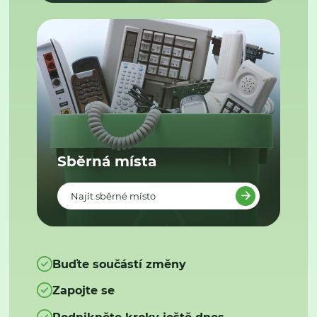
Sběrná místa
Najít sběrné místo
Buďte součástí změny
Zapojte se
Podnikněte kroky ještě dnes