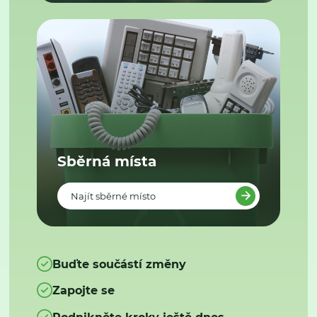
Sběrná místa
Najít sběrné místo
Buďte součástí změny
Zapojte se
Podnikněte kroky ještě dnes