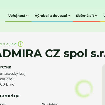
Veřejnost
Výrobci a dovozci
Sběrná síť
 s.r.o.
odejce
DMIRA CZ spol s.r.
resa:
omoravský kraj
ná 27/9
00 Brno
rametry:
yp:
Prodejce