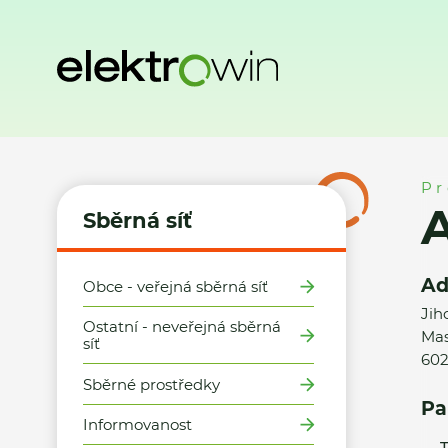
Domů
Sběrná síť
Místa zpětného odběru
ADMIRA CZ spol
Pr
A
Sběrná síť
Ad
Obce - veřejná sběrná síť
Jih
Ostatní - neveřejná sběrná
Mas
síť
602
Sběrné prostředky
Pa
Informovanost
T