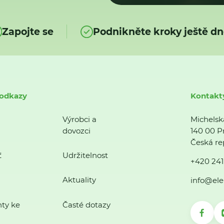
Zapojte se
Podnikněte kroky ještě dn
 odkazy
Kontakt
Výrobci a
Michelsk
dovozci
140 00 P
Česká re
ť
Udržitelnost
+420 241
Aktuality
info@ele
ty ke
Časté dotazy