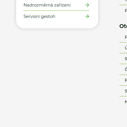
Nadrozměrná zařízení
P
Servisní gestoři
Ot
P
Ú
S
Č
P
S
N