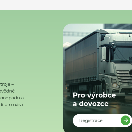
troje –
ovědné
Pro výrobce
ktroodpadu a
a dovozce
í pro nás i
Registrace