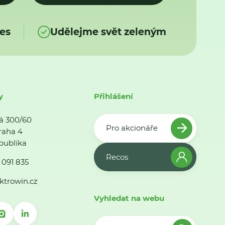
es
Udělejme svět zeleným
y
Přihlášení
á 300/60
Pro akcionáře
raha 4
publika
Recos
 091 835
ktrowin.cz
Vyhledat na webu