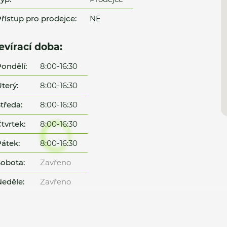
řístup pro prodejce:
NE
evírací doba:
ondělí:
8:00-16:30
terý:
8:00-16:30
tředa:
8:00-16:30
tvrtek:
8:00-16:30
átek:
8:00-16:30
obota:
Zavřeno
eděle:
Zavřeno