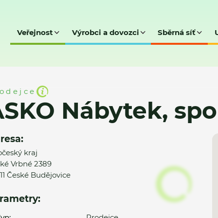
Veřejnost
Výrobci a dovozci
Sběrná síť
spol. s r.o.
odejce
SKO Nábytek, spol.
resa:
očeský kraj
ké Vrbné 2389
11 České Budějovice
rametry:
yp:
Prodejce