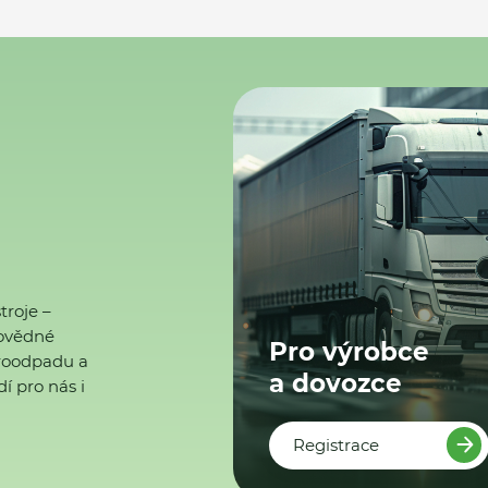
troje –
ovědné
Pro výrobce
ktroodpadu a
a dovozce
í pro nás i
Registrace