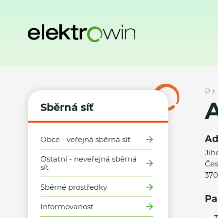
Domů
Sběrná síť
Místa zpětného odběru
ASKO Nábytek, 
Pr
A
Sběrná síť
Ad
Obce - veřejná sběrná síť
Jih
Ostatní - neveřejná sběrná
Čes
síť
370
Sběrné prostředky
Pa
Informovanost
T