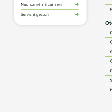
Nadrozměrná zařízení
P
Servisní gestoři
Ot
P
Ú
S
Č
P
S
N