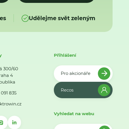
es
Udělejme svět zeleným
y
Přihlášení
á 300/60
Pro akcionáře
raha 4
publika
Recos
 091 835
ktrowin.cz
Vyhledat na webu