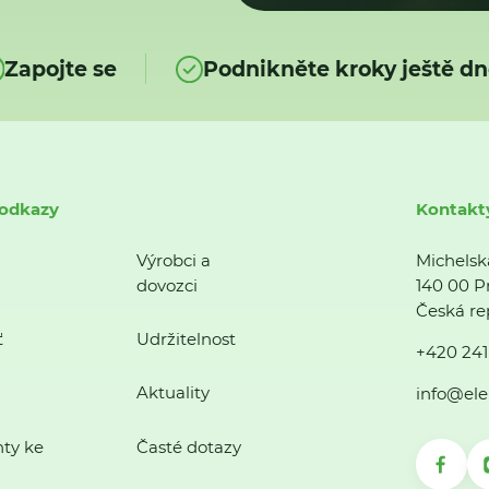
Zapojte se
Podnikněte kroky ještě dn
 odkazy
Kontakt
Výrobci a
Michelsk
dovozci
140 00 P
Česká re
ť
Udržitelnost
+420 241
Aktuality
info@ele
ty ke
Časté dotazy