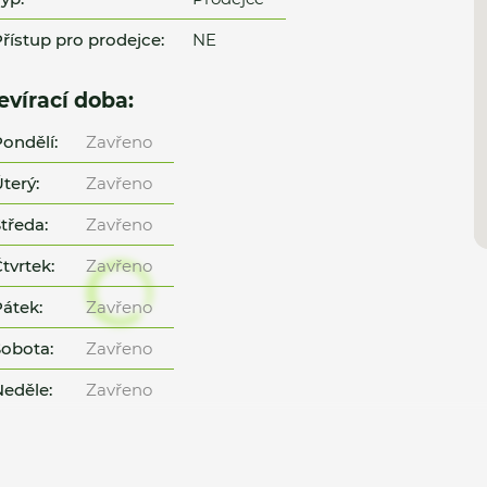
řístup pro prodejce:
NE
evírací doba:
ondělí:
Zavřeno
terý:
Zavřeno
tředa:
Zavřeno
tvrtek:
Zavřeno
átek:
Zavřeno
obota:
Zavřeno
eděle:
Zavřeno