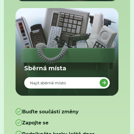
Sběrná místa
Najít sběrné místo
Buďte součástí změny
Zapojte se
Podnikněte kroky ještě dnes