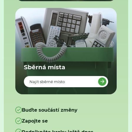
Sběrná místa
Najít sběrné místo
Buďte součástí změny
Zapojte se
Podnikněte kroky ještě dnes