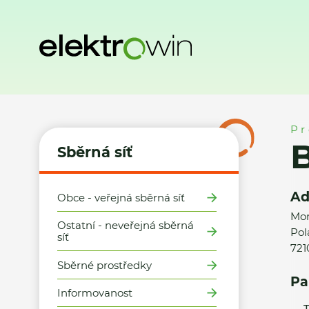
Domů
Sběrná síť
Místa zpětného odběru
BARLOW s.r.o.
Pr
B
Sběrná síť
Ad
Obce - veřejná sběrná síť
Mor
Ostatní - neveřejná sběrná
Pol
síť
721
Sběrné prostředky
Pa
Informovanost
T