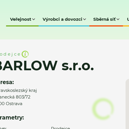
Veřejnost
Výrobci a dovozci
Sběrná síť
odejce
ARLOW s.r.o.
resa:
avskoslezský kraj
anecká 803/72
00 Ostrava
rametry:
yp:
Prodejce