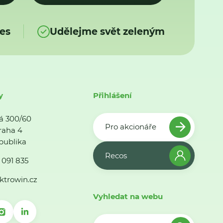
es
Udělejme svět zeleným
y
Přihlášení
á 300/60
Pro akcionáře
raha 4
publika
Recos
 091 835
ktrowin.cz
Vyhledat na webu