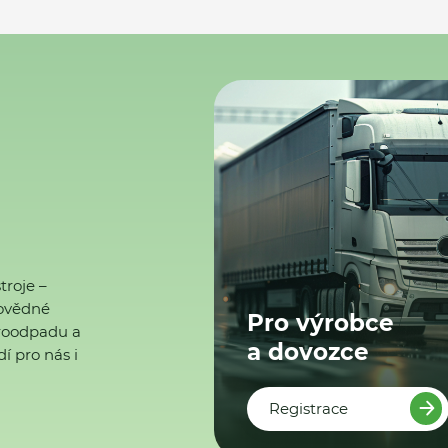
troje –
ovědné
Pro výrobce
ktroodpadu a
a dovozce
í pro nás i
Registrace