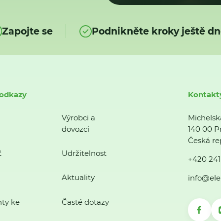
Zapojte se
Podnikněte kroky ještě dn
 odkazy
Kontakt
Výrobci a
Michelsk
dovozci
140 00 P
Česká re
ť
Udržitelnost
+420 241
Aktuality
info@ele
ty ke
Časté dotazy