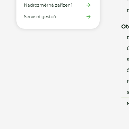
Nadrozměrná zařízení
P
Servisní gestoři
Ot
P
Ú
S
Č
P
S
N