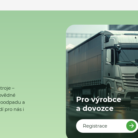
troje –
ovědné
Pro výrobce
ktroodpadu a
a dovozce
í pro nás i
Registrace