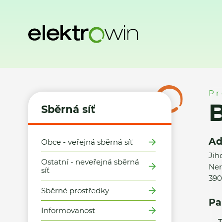
Domů
Sběrná síť
Místa zpětného odběru
BEKL v.o.s.
Pr
B
Sběrná síť
Ad
Obce - veřejná sběrná síť
Jih
Ostatní - neveřejná sběrná
Ner
síť
390
Sběrné prostředky
Pa
Informovanost
T