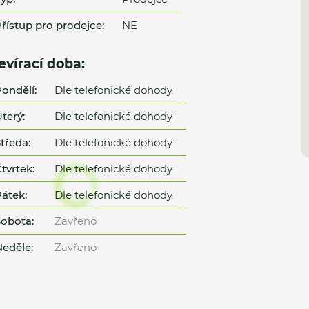
řístup pro prodejce:
NE
evírací doba:
ondělí:
Dle telefonické dohody
terý:
Dle telefonické dohody
tředa:
Dle telefonické dohody
tvrtek:
Dle telefonické dohody
átek:
Dle telefonické dohody
obota:
Zavřeno
eděle:
Zavřeno