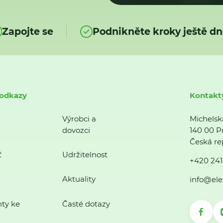
Zapojte se
Podnikněte kroky ještě dn
 odkazy
Kontakt
Výrobci a
Michelsk
dovozci
140 00 P
Česká re
ť
Udržitelnost
+420 241
Aktuality
info@ele
ty ke
Časté dotazy