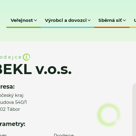
Veřejnost
Výrobci a dovozci
Sběrná síť
odejce
EKL v.o.s.
resa:
očeský kraj
udova 540/1
02 Tábor
rametry:
yp:
Prodejce