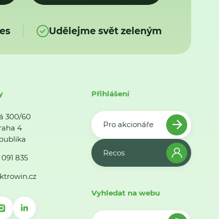
es
Udělejme svět zeleným
y
Přihlášení
á 300/60
Pro akcionáře
raha 4
publika
Recos
 091 835
ktrowin.cz
Vyhledat na webu