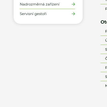
Nadrozměrná zařízení
P
Servisní gestoři
Ot
P
Ú
S
Č
P
S
N