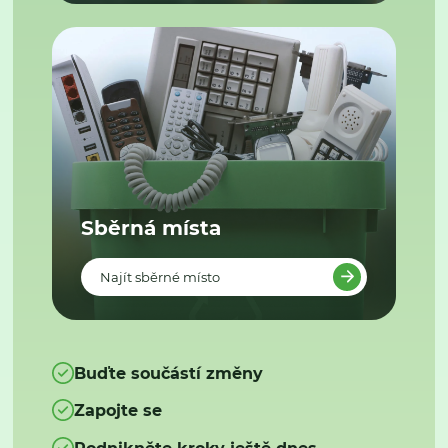
Sběrná místa
Najít sběrné místo
Buďte součástí změny
Zapojte se
Podnikněte kroky ještě dnes