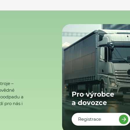
troje –
ovědné
Pro výrobce
ktroodpadu a
a dovozce
í pro nás i
Registrace