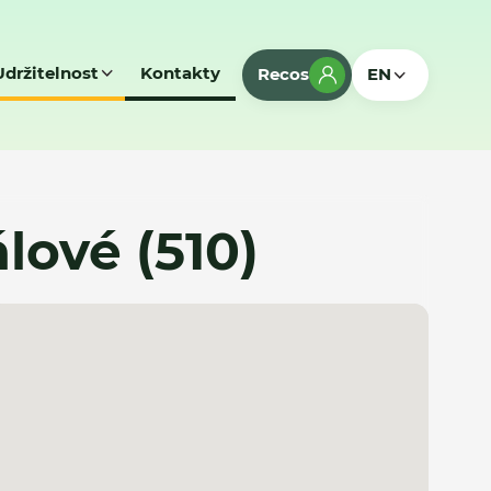
Udržitelnost
Kontakty
Recos
EN
álové (510)