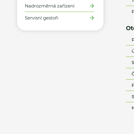
T
Nadrozměrná zařízení
P
Servisní gestoři
Ot
P
Ú
S
Č
P
S
N