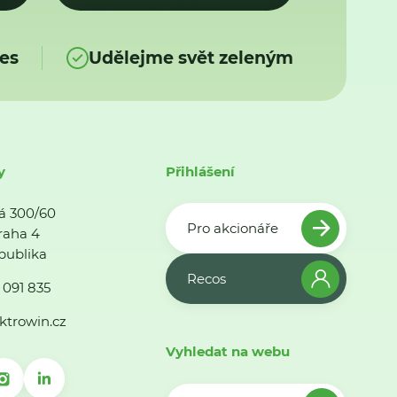
es
Udělejme svět zeleným
y
Přihlášení
á 300/60
Pro akcionáře
raha 4
publika
Recos
 091 835
ktrowin.cz
Vyhledat na webu