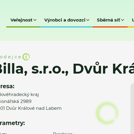
Veřejnost
Výrobci a dovozci
Sběrná síť
vůr Králové (510)
odejce
illa, s.r.o., Dvůr Kr
resa:
lovéhradecký kraj
ionářská 2989
01 Dvůr Králové nad Labem
rametry: