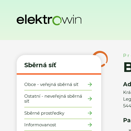
Domů
Sběrná síť
Místa zpětného odběru
Billa, s.r.o., D
Pr
B
Sběrná síť
Ad
Obce - veřejná sběrná síť
Krá
Ostatní - neveřejná sběrná
Leg
síť
544
Sběrné prostředky
Pa
Informovanost