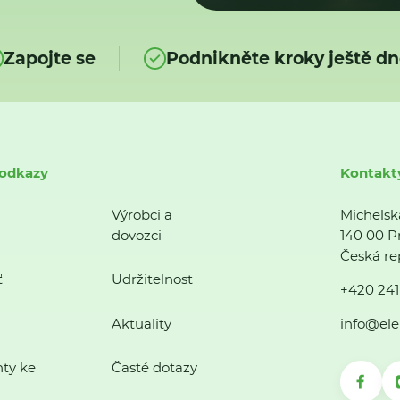
Zapojte se
Podnikněte kroky ještě dn
 odkazy
Kontakt
Výrobci a
Michelsk
dovozci
140 00 P
Česká re
ť
Udržitelnost
+420 241
Aktuality
info@ele
ty ke
Časté dotazy