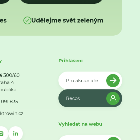
es
Udělejme svět zeleným
y
Přihlášení
á 300/60
Pro akcionáře
raha 4
publika
Recos
 091 835
ktrowin.cz
Vyhledat na webu