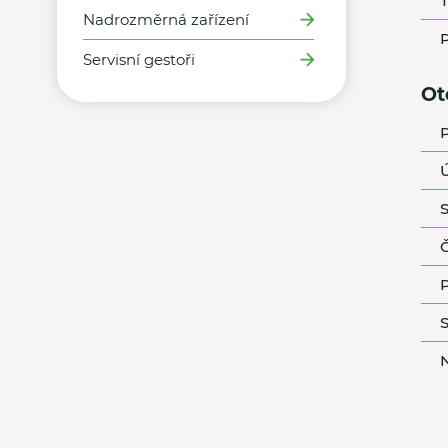
T
Nadrozměrná zařízení
P
Servisní gestoři
Ot
P
Ú
S
Č
P
S
N