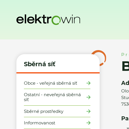
Domů
Sběrná síť
Místa zpětného odběru
Billa, s.r.o., 
Pr
B
Sběrná síť
Ad
Obce - veřejná sběrná síť
Olo
Ostatní - neveřejná sběrná
Stu
síť
753
Sběrné prostředky
Pa
Informovanost