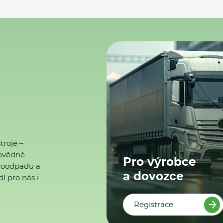
troje –
ovědné
Pro výrobce
ktroodpadu a
a dovozce
í pro nás i
Registrace