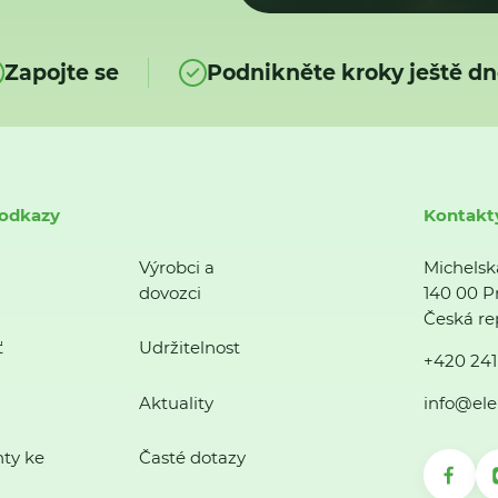
Zapojte se
Podnikněte kroky ještě dn
 odkazy
Kontakt
Výrobci a
Michelsk
dovozci
140 00 P
Česká re
ť
Udržitelnost
+420 241
Aktuality
info@ele
ty ke
Časté dotazy