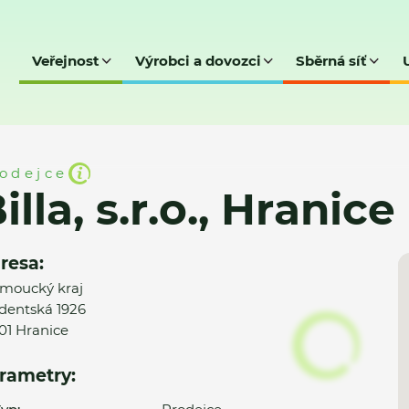
Veřejnost
Výrobci a dovozci
Sběrná síť
Hranice na Moravě (709)
odejce
illa, s.r.o., Hrani
resa:
moucký kraj
dentská 1926
01 Hranice
rametry: