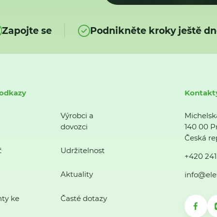
Zapojte se
Podnikněte kroky ještě dn
 odkazy
Kontakt
Výrobci a
Michelsk
dovozci
140 00 P
Česká re
ť
Udržitelnost
+420 241
Aktuality
info@ele
ty ke
Časté dotazy