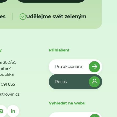
es
Udělejme svět zeleným
y
Přihlášení
á 300/60
Pro akcionáře
raha 4
publika
Recos
 091 835
ktrowin.cz
Vyhledat na webu