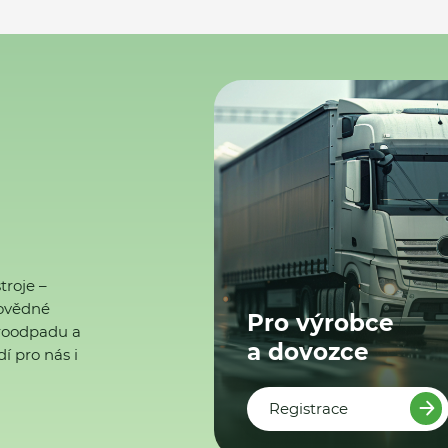
troje –
ovědné
Pro výrobce
ktroodpadu a
a dovozce
í pro nás i
Registrace