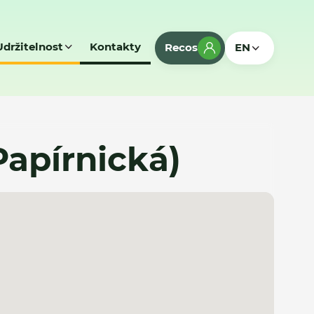
Udržitelnost
Kontakty
Recos
EN
(Papírnická)