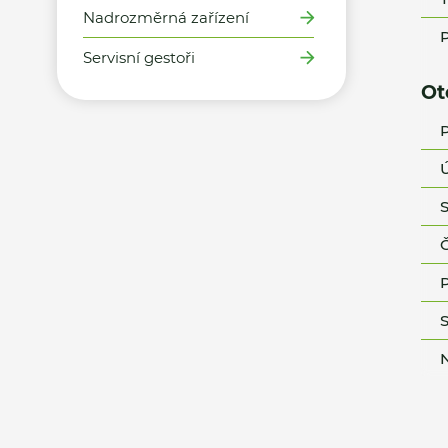
Nadrozměrná zařízení
P
Servisní gestoři
Ot
P
Ú
S
Č
P
S
N