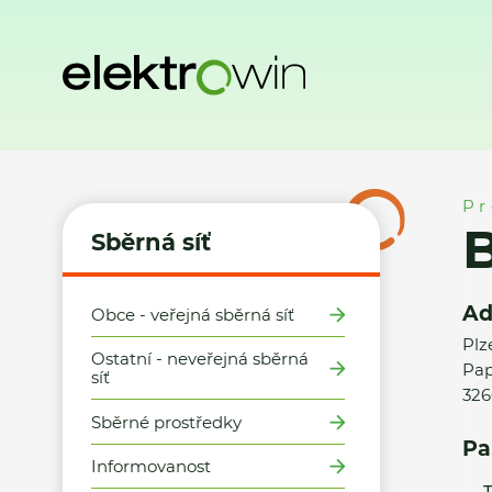
Domů
Sběrná síť
Místa zpětného odběru
Billa, s.r.o. - 
Pr
B
Sběrná síť
Ad
Obce - veřejná sběrná síť
Plz
Ostatní - neveřejná sběrná
Pap
síť
326
Sběrné prostředky
Pa
Informovanost
T