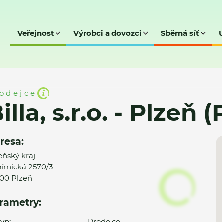
Veřejnost
Výrobci a dovozci
Sběrná síť
Plzeň (Papírnická)
odejce
illa, s.r.o. - Plzeň 
resa:
eňský kraj
írnická 2570/3
00 Plzeň
rametry:
yp:
Prodejce