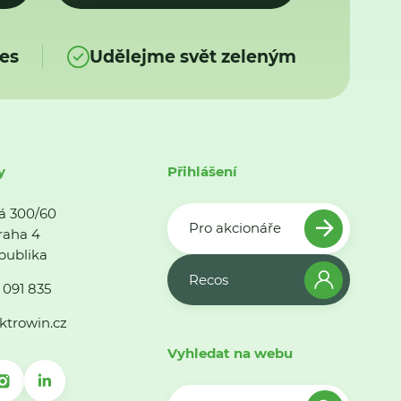
es
Udělejme svět zeleným
y
Přihlášení
á 300/60
Pro akcionáře
raha 4
publika
Recos
 091 835
ktrowin.cz
Vyhledat na webu