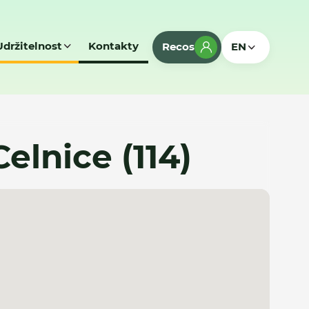
Udržitelnost
Kontakty
Recos
EN
 Celnice (114)