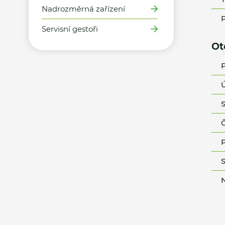
Nadrozměrná zařízení
P
Servisní gestoři
Ot
P
Ú
S
Č
P
S
N