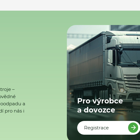
troje –
ovědné
Pro výrobce
ktroodpadu a
a dovozce
í pro nás i
Registrace