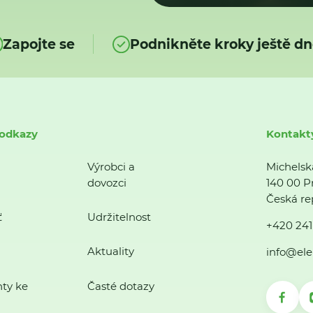
Zapojte se
Podnikněte kroky ještě dn
 odkazy
Kontakt
Výrobci a
Michelsk
dovozci
140 00 P
Česká re
ť
Udržitelnost
+420 241
Aktuality
info@ele
ty ke
Časté dotazy