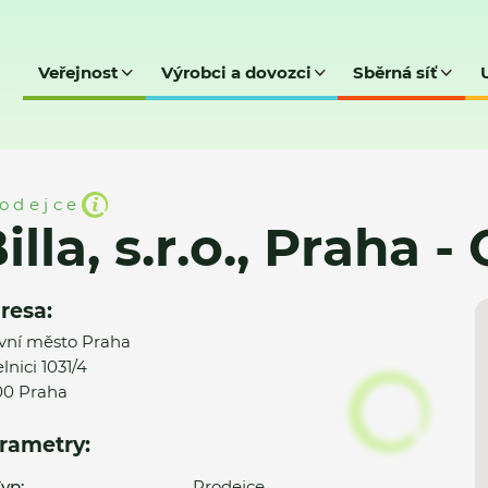
Veřejnost
Výrobci a dovozci
Sběrná síť
raha - Celnice (114)
odejce
illa, s.r.o., Praha -
resa:
vní město Praha
lnici 1031/4
00 Praha
rametry:
yp:
Prodejce