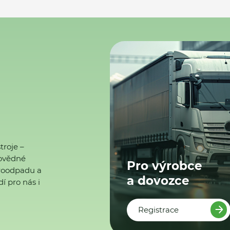
troje –
ovědné
Pro výrobce
ktroodpadu a
a dovozce
í pro nás i
Registrace