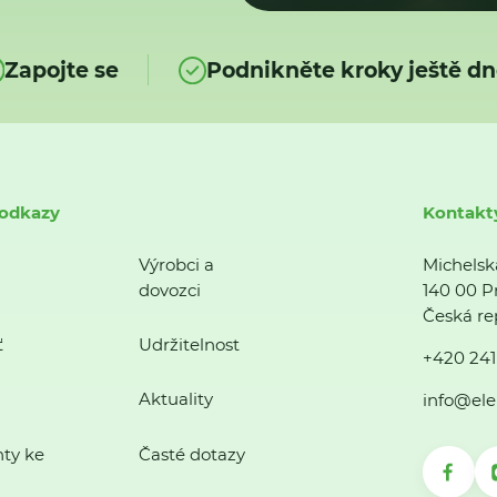
Zapojte se
Podnikněte kroky ještě dn
 odkazy
Kontakt
Výrobci a
Michelsk
dovozci
140 00 P
Česká re
ť
Udržitelnost
+420 241
Aktuality
info@ele
ty ke
Časté dotazy