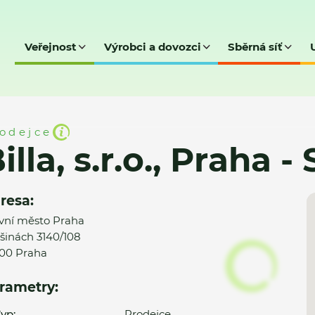
Veřejnost
Výrobci a dovozci
Sběrná síť
raha - Strašnice (101)
odejce
illa, s.r.o., Praha -
resa:
vní město Praha
lšinách 3140/108
00 Praha
rametry:
yp:
Prodejce