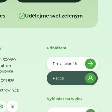
es
Udělejme svět zeleným
y
Přihlášení
á 300/60
Pro akcionáře
raha 4
publika
Recos
 091 835
ktrowin.cz
Vyhledat na webu