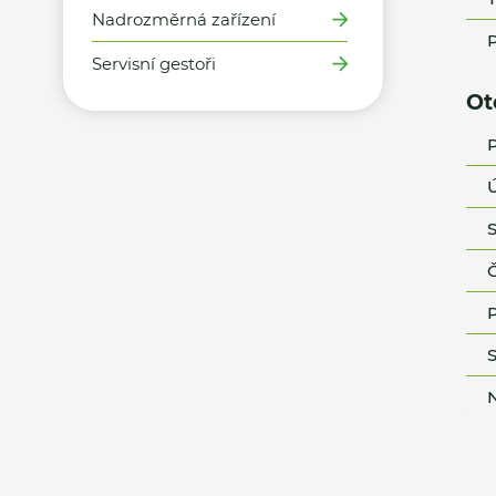
Nadrozměrná zařízení
P
Servisní gestoři
Ot
P
Ú
S
Č
P
S
N