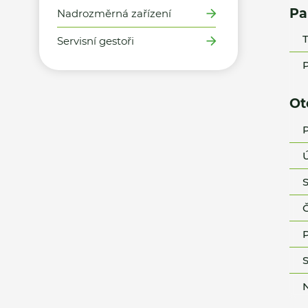
Pa
Nadrozměrná zařízení
T
Servisní gestoři
P
Ot
P
Ú
S
Č
P
S
N