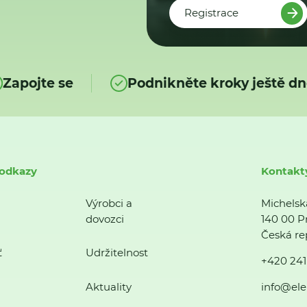
Registrace
Zapojte se
Podnikněte kroky ještě dn
 odkazy
Kontakt
Výrobci a
Michelsk
dovozci
140 00 P
Česká re
ť
Udržitelnost
+420 241
Aktuality
info@ele