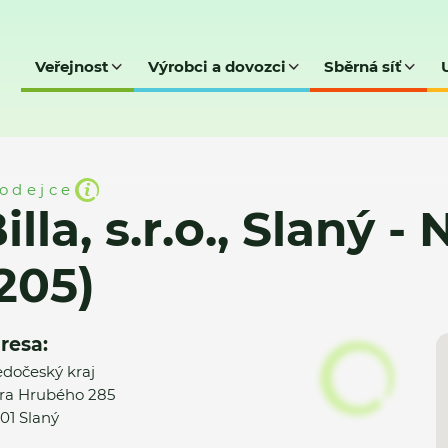
Veřejnost
Výrobci a dovozci
Sběrná síť
laný - Na dolíkách (205)
odejce
illa, s.r.o., Slaný 
205)
resa:
edočeský kraj
ra Hrubého 285
01 Slaný