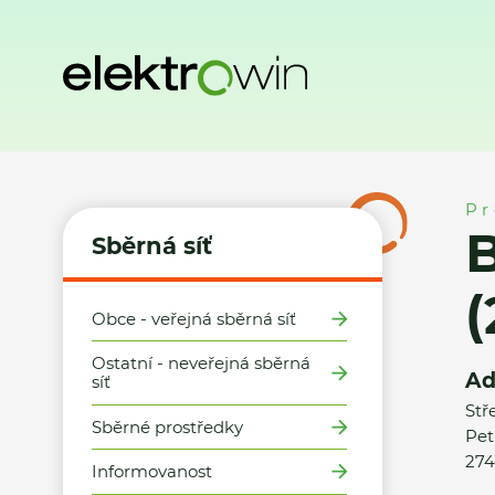
Domů
Sběrná síť
Místa zpětného odběru
Billa, s.r.o., S
Pr
B
Sběrná síť
(
Obce - veřejná sběrná síť
Ostatní - neveřejná sběrná
Ad
síť
Stř
Sběrné prostředky
Pet
274
Informovanost