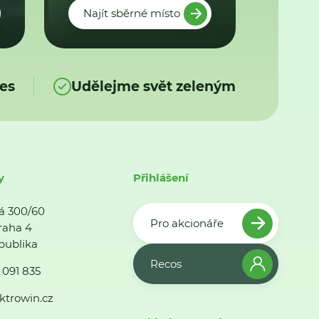
Najít sběrné místo
es
Udělejme svět zeleným
y
Přihlášení
á 300/60
Pro akcionáře
raha 4
publika
Recos
 091 835
ktrowin.cz