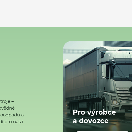
troje –
ovědné
Pro výrobce
ktroodpadu a
a dovozce
í pro nás i