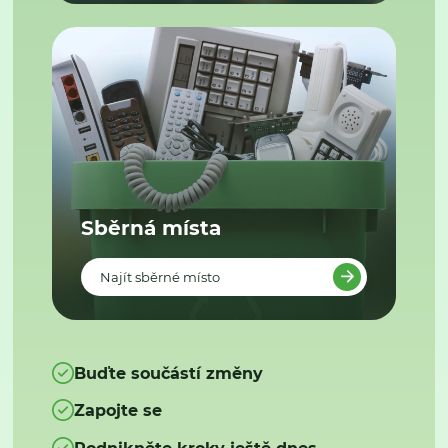
Sběrná místa
Najít sběrné místo
Buďte součástí změny
Zapojte se
Podnikněte kroky ještě dnes