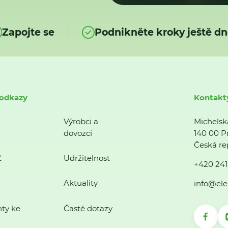
Zapojte se
Podnikněte kroky ještě dn
 odkazy
Kontakt
Výrobci a
Michelsk
dovozci
140 00 P
Česká re
ť
Udržitelnost
+420 241
Aktuality
info@ele
ty ke
Časté dotazy