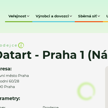
Veřejnost
Výrobci a dovozci
Sběrná síť
 1 (Národní)
odejce
atart - Praha 1 (N
resa:
vní město Praha
odní 60/28
00 Praha
rametry:
yp:
Prodejce