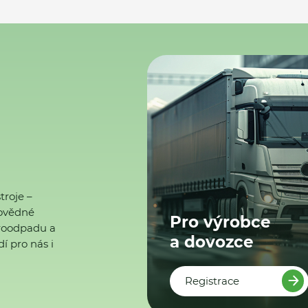
troje –
ovědné
Pro výrobce
ktroodpadu a
a dovozce
í pro nás i
Registrace