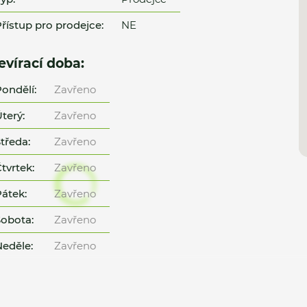
řístup pro prodejce:
NE
evírací doba:
ondělí:
Zavřeno
terý:
Zavřeno
tředa:
Zavřeno
tvrtek:
Zavřeno
átek:
Zavřeno
obota:
Zavřeno
eděle:
Zavřeno