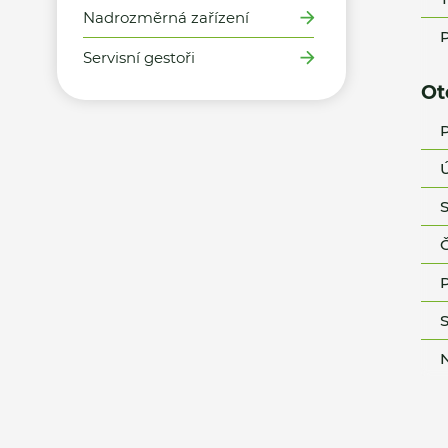
Nadrozměrná zařízení
P
Servisní gestoři
Ot
P
Ú
S
Č
P
S
N