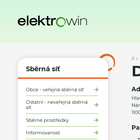
Domů
Sběrná síť
Místa zpětného odběru
Datart - Praha
Pr
D
Sběrná síť
Ad
Obce - veřejná sběrná síť
Hla
Ostatní - neveřejná sběrná
Nár
síť
110
Sběrné prostředky
Pa
Informovanost
T