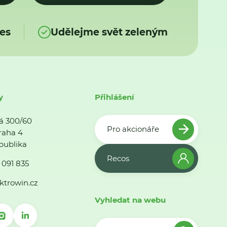
es
Udělejme svět zeleným
y
Přihlášení
á 300/60
Pro akcionáře
raha 4
publika
Recos
 091 835
ktrowin.cz
Vyhledat na webu