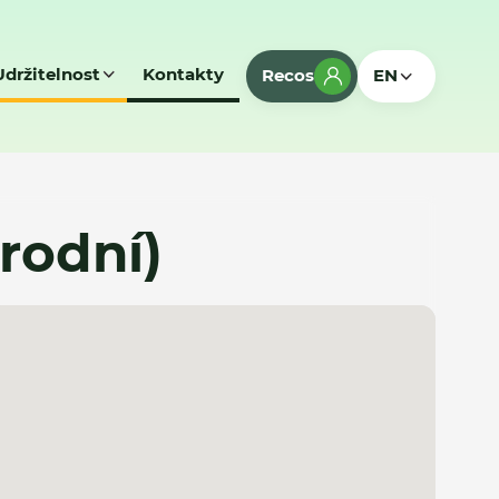
Udržitelnost
Kontakty
Recos
EN
árodní)