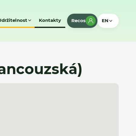
Udržitelnost
Kontakty
Recos
EN
rancouzská)