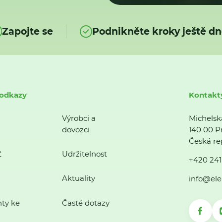
Zapojte se
Podnikněte kroky ještě dn
 odkazy
Kontakt
Výrobci a
Michelsk
dovozci
140 00 P
Česká re
ť
Udržitelnost
+420 241
Aktuality
info@ele
ty ke
Časté dotazy