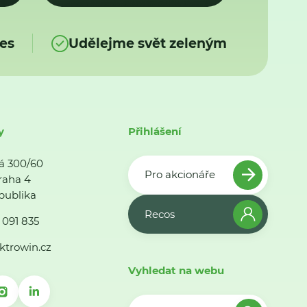
es
Udělejme svět zeleným
y
Přihlášení
á 300/60
Pro akcionáře
raha 4
publika
Recos
 091 835
ktrowin.cz
Vyhledat na webu