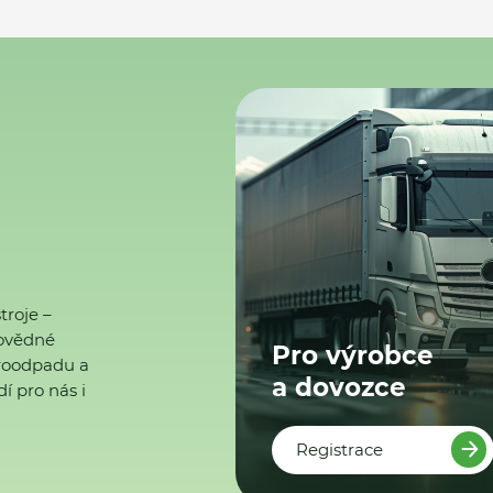
troje –
ovědné
Pro výrobce
ktroodpadu a
a dovozce
í pro nás i
Registrace