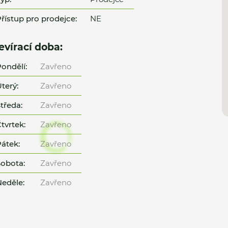
řístup pro prodejce:
NE
evírací doba:
ondělí:
Zavřeno
terý:
Zavřeno
tředa:
Zavřeno
tvrtek:
Zavřeno
átek:
Zavřeno
obota:
Zavřeno
eděle:
Zavřeno