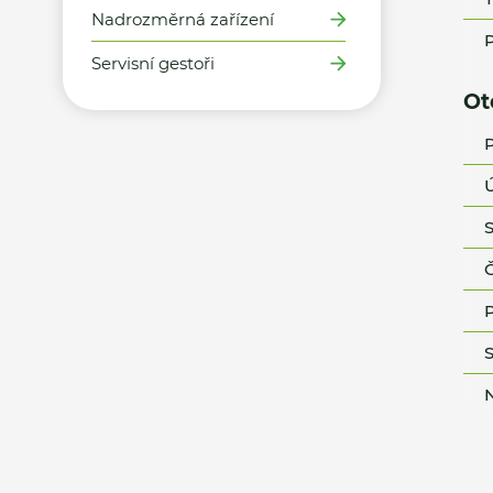
Nadrozměrná zařízení
P
Servisní gestoři
Ot
P
Ú
S
Č
P
S
N