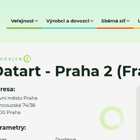
Veřejnost
Výrobci a dovozci
Sběrná síť
 2 (Francouzská)
odejce
atart - Praha 2 (F
resa:
vní město Praha
ncouzská 74/38
00 Praha
rametry:
yp:
Prodejce