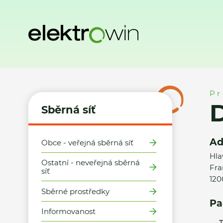
Domů
Sběrná síť
Místa zpětného odběru
Datart - Praha
Pr
D
Sběrná síť
Ad
Obce - veřejná sběrná síť
Hla
Ostatní - neveřejná sběrná
Fra
síť
120
Sběrné prostředky
Pa
Informovanost
T