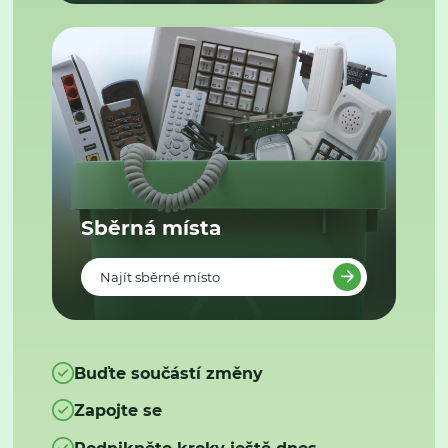
Sběrná místa
Najít sběrné místo
Buďte součástí změny
Zapojte se
Podnikněte kroky ještě dnes