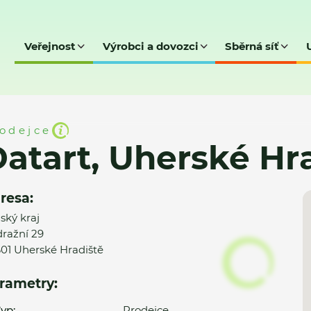
Veřejnost
Výrobci a dovozci
Sběrná síť
é Hradiště
odejce
atart, Uherské Hr
resa:
nský kraj
ražní 29
01 Uherské Hradiště
rametry:
yp:
Prodejce