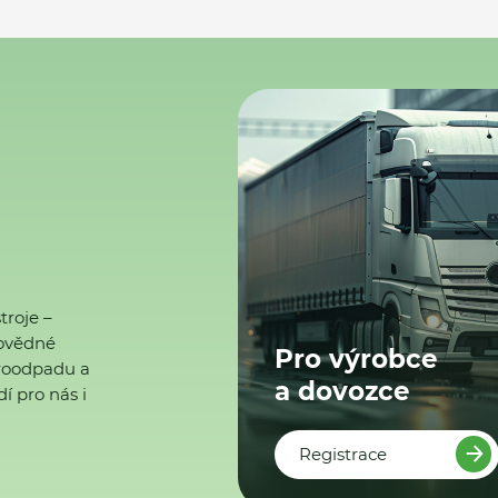
troje –
ovědné
Pro výrobce
ktroodpadu a
a dovozce
í pro nás i
Registrace