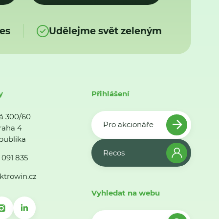
es
Udělejme svět zeleným
y
Přihlášení
á 300/60
Pro akcionáře
raha 4
publika
Recos
 091 835
ktrowin.cz
Vyhledat na webu