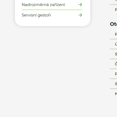
Nadrozměrná zařízení
P
Servisní gestoři
Ot
P
Ú
S
Č
P
S
N