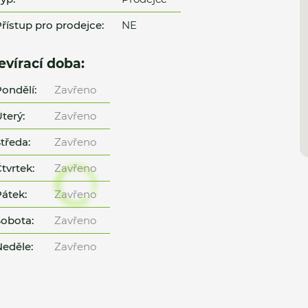
řístup pro prodejce:
NE
evírací doba:
ondělí:
Zavřeno
terý:
Zavřeno
tředa:
Zavřeno
tvrtek:
Zavřeno
átek:
Zavřeno
obota:
Zavřeno
eděle:
Zavřeno