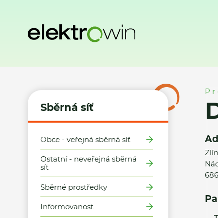
Domů
Sběrná síť
Místa zpětného odběru
Datart, Uhersk
Pr
D
Sběrná síť
Ad
Obce - veřejná sběrná síť
Zlí
Ostatní - neveřejná sběrná
Nád
síť
686
Sběrné prostředky
Pa
Informovanost
T