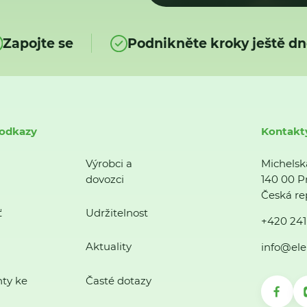
Zapojte se
Podnikněte kroky ještě dn
 odkazy
Kontakt
Výrobci a
Michelsk
dovozci
140 00 P
Česká re
ť
Udržitelnost
+420 241
Aktuality
info@ele
ty ke
Časté dotazy