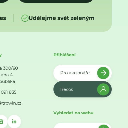
es
Udělejme svět zeleným
y
Přihlášení
á 300/60
Pro akcionáře
raha 4
publika
Recos
 091 835
ktrowin.cz
Vyhledat na webu