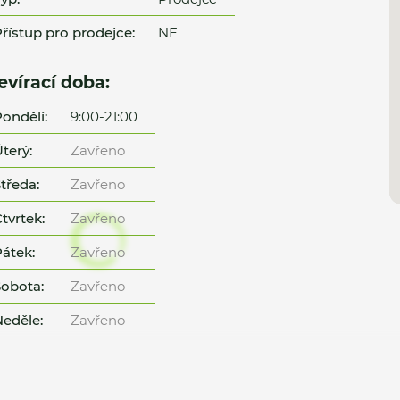
řístup pro prodejce:
NE
evírací doba:
ondělí:
9:00-21:00
terý:
Zavřeno
tředa:
Zavřeno
tvrtek:
Zavřeno
átek:
Zavřeno
obota:
Zavřeno
eděle:
Zavřeno