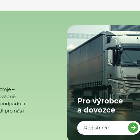
troje –
ovědné
Pro výrobce
ktroodpadu a
a dovozce
í pro nás i
Registrace