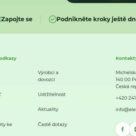
Zapojte se
Podnikněte kroky ještě dn
 odkazy
Kontakt
Výrobci a
Michelsk
dovozci
140 00 P
Česká re
ť
Udržitelnost
+420 241
Aktuality
info@ele
ty ke
Časté dotazy