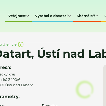
Veřejnost
Výrobci a dovozci
Sběrná síť
nad Labem
odejce
atart, Ústí nad L
resa:
ecký kraj
inská 3490/6
01 Ústí nad Labem
rametry:
yp:
Prodejce