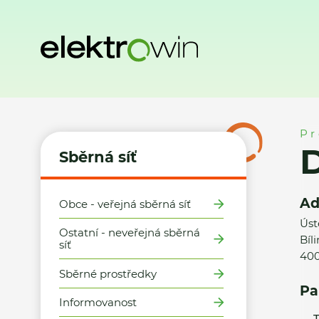
Domů
Sběrná síť
Místa zpětného odběru
Datart, Ústí 
Pr
D
Sběrná síť
Ad
Obce - veřejná sběrná síť
Úst
Ostatní - neveřejná sběrná
Bíl
síť
400
Sběrné prostředky
Pa
Informovanost
T