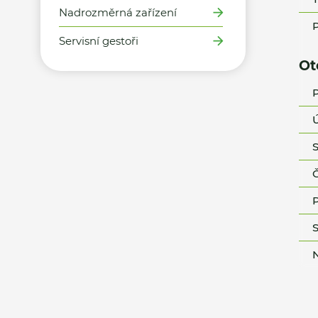
Nadrozměrná zařízení
P
Servisní gestoři
Ot
P
Ú
S
Č
P
S
N