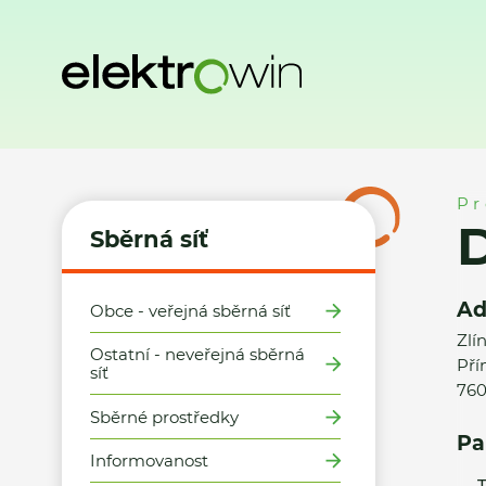
Domů
Sběrná síť
Místa zpětného odběru
Datart, Zlín (
Pr
D
Sběrná síť
Ad
Obce - veřejná sběrná síť
Zlí
Ostatní - neveřejná sběrná
Pří
síť
760
Sběrné prostředky
Pa
Informovanost
T