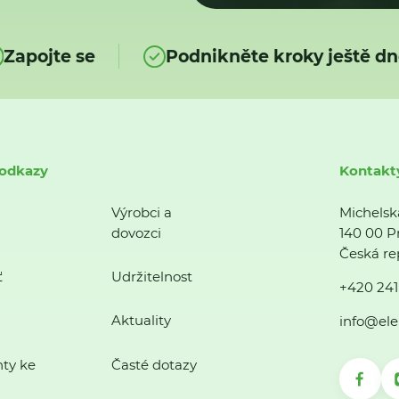
Zapojte se
Podnikněte kroky ještě dn
 odkazy
Kontakt
Výrobci a
Michelsk
dovozci
140 00 P
Česká re
ť
Udržitelnost
+420 241
Aktuality
info@ele
ty ke
Časté dotazy