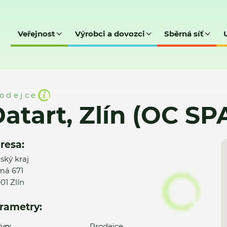
Veřejnost
Výrobci a dovozci
Sběrná síť
OC SPAR)
odejce
atart, Zlín (OC SP
resa:
nský kraj
má 671
01 Zlín
rametry:
yp:
Prodejce