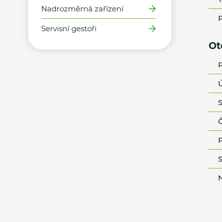
Nadrozměrná zařízení
P
Servisní gestoři
Ot
P
Ú
S
Č
P
S
N