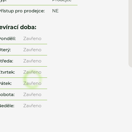
řístup pro prodejce:
NE
evírací doba:
ondělí:
Zavřeno
terý:
Zavřeno
tředa:
Zavřeno
tvrtek:
Zavřeno
átek:
Zavřeno
obota:
Zavřeno
eděle:
Zavřeno