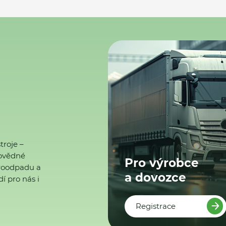
troje –
ovědné
Pro výrobce
ktroodpadu a
a dovozce
í pro nás i
Registrace