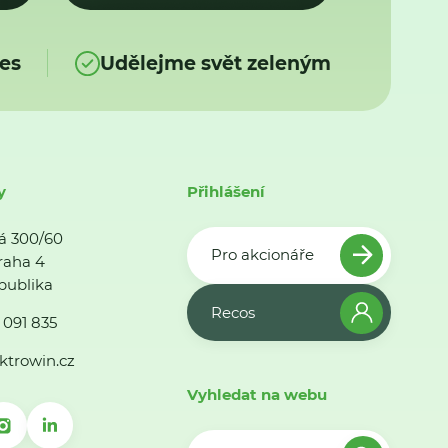
es
Udělejme svět zeleným
y
Přihlášení
á 300/60
Pro akcionáře
raha 4
publika
Recos
 091 835
ktrowin.cz
Vyhledat na webu