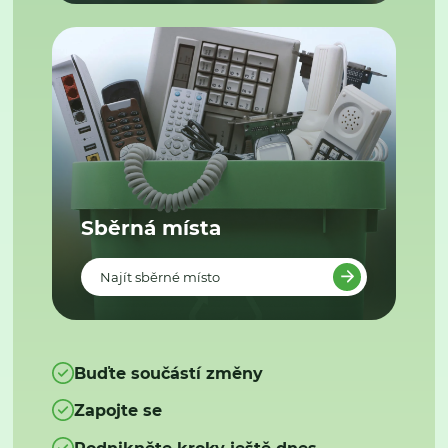
Sběrná místa
Najít sběrné místo
Buďte součástí změny
Zapojte se
Podnikněte kroky ještě dnes