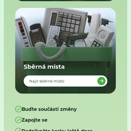
Sběrná místa
Najít sběrné místo
Buďte součástí změny
Zapojte se
Podnikněte kroky ještě dnes