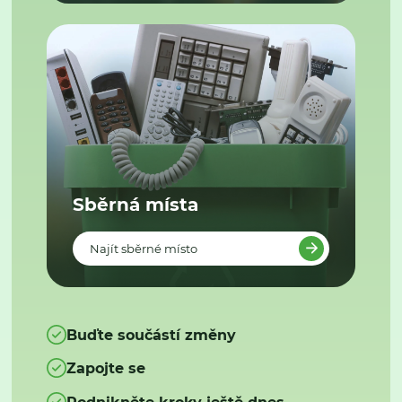
Sběrná místa
Najít sběrné místo
Buďte součástí změny
Zapojte se
Podnikněte kroky ještě dnes