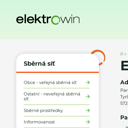
Domů
Sběrná síť
Místa zpětného odběru
Elektro ZAPA, 
Pr
E
Sběrná síť
Ad
Obce - veřejná sběrná síť
Par
Ostatní - neveřejná sběrná
Tyr
síť
572
Sběrné prostředky
Pa
Informovanost