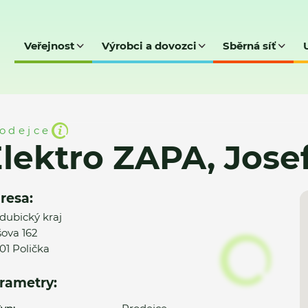
Veřejnost
Výrobci a dovozci
Sběrná síť
Josef Zach
odejce
lektro ZAPA, Jose
resa:
dubický kraj
šova 162
01 Polička
rametry: