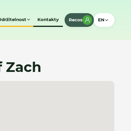
Udržitelnost
Kontakty
Recos
EN
f Zach