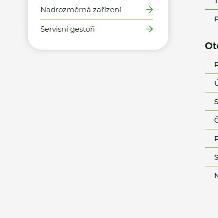
T
Nadrozměrná zařízení
P
Servisní gestoři
Ot
P
Ú
S
Č
P
S
N