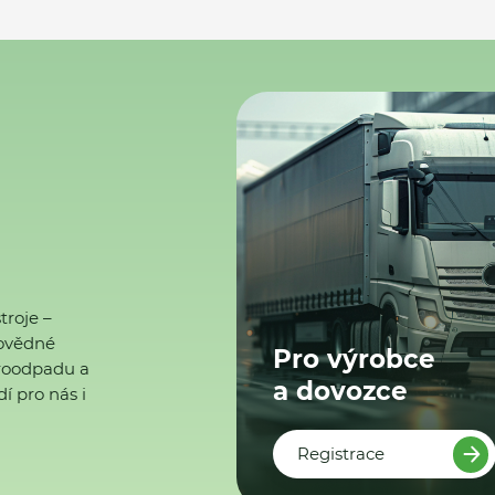
troje –
ovědné
Pro výrobce
ktroodpadu a
a dovozce
í pro nás i
Registrace