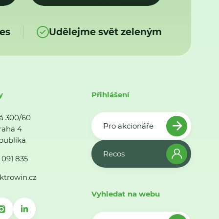
es
Udělejme svět zeleným
y
Přihlášení
á 300/60
Pro akcionáře
raha 4
publika
Recos
 091 835
ktrowin.cz
Vyhledat na webu