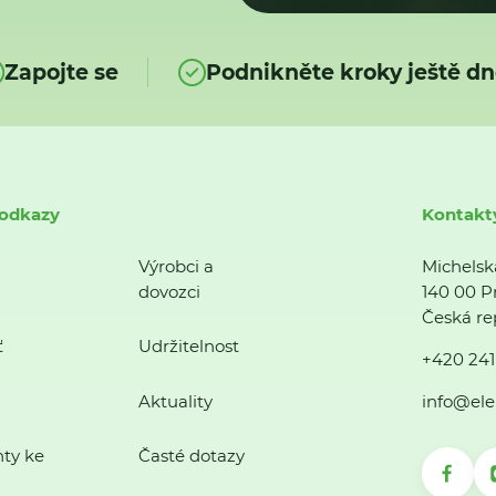
Zapojte se
Podnikněte kroky ještě dn
 odkazy
Kontakt
Výrobci a
Michelsk
dovozci
140 00 P
Česká re
ť
Udržitelnost
+420 241
Aktuality
info@ele
ty ke
Časté dotazy