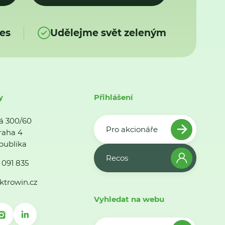
es
Udělejme svět zeleným
y
Přihlášení
á 300/60
Pro akcionáře
raha 4
publika
Recos
 091 835
ktrowin.cz
Vyhledat na webu