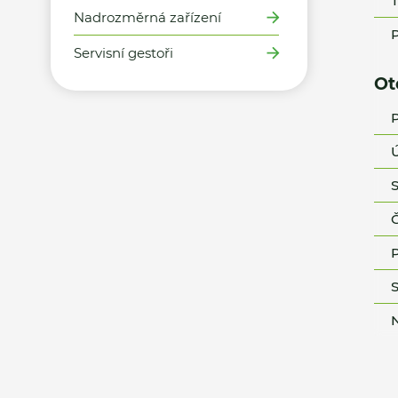
T
Nadrozměrná zařízení
P
Servisní gestoři
Ot
P
Ú
S
Č
P
S
N