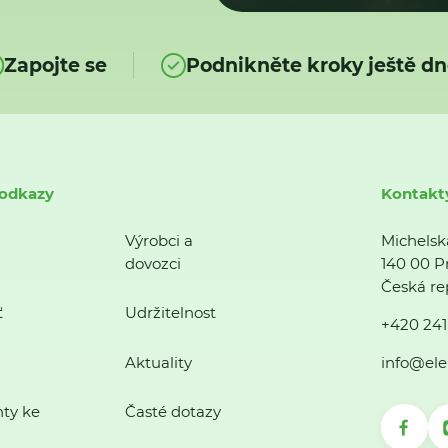
Zapojte se
Podnikněte kroky ještě dn
 odkazy
Kontakt
Výrobci a
Michelsk
dovozci
140 00 P
Česká re
ť
Udržitelnost
+420 241
Aktuality
info@ele
ty ke
Časté dotazy