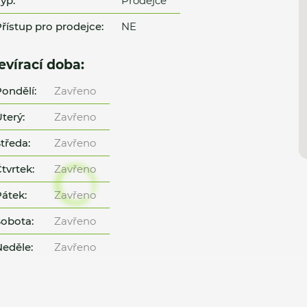
yp:
Prodejce
řístup pro prodejce:
NE
evírací doba:
ondělí:
Zavřeno
terý:
Zavřeno
tředa:
Zavřeno
tvrtek:
Zavřeno
átek:
Zavřeno
obota:
Zavřeno
eděle:
Zavřeno