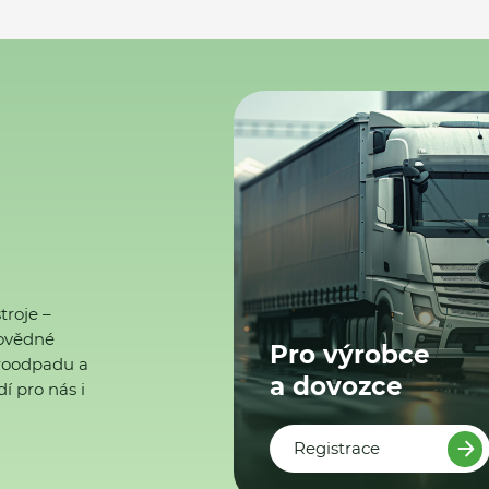
troje –
ovědné
Pro výrobce
ktroodpadu a
a dovozce
í pro nás i
Registrace