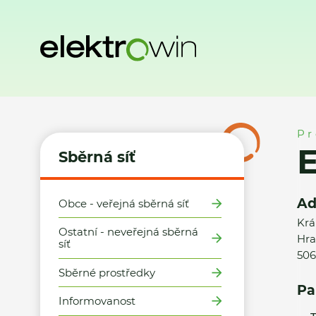
Domů
Sběrná síť
Místa zpětného odběru
ELZIM s.r.o.
Pr
E
Sběrná síť
Ad
Obce - veřejná sběrná síť
Krá
Ostatní - neveřejná sběrná
Hra
síť
506
Sběrné prostředky
Pa
Informovanost