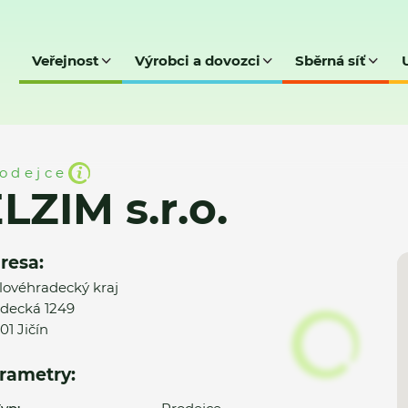
Veřejnost
Výrobci a dovozci
Sběrná síť
odejce
LZIM s.r.o.
resa:
lovéhradecký kraj
decká 1249
01 Jičín
rametry: