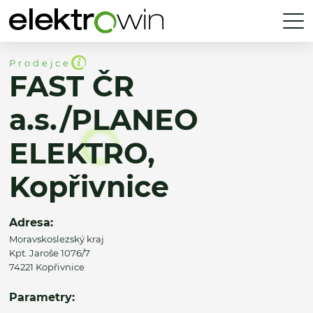
Prodejce
FAST ČR
a.s./PLANEO
ELEKTRO,
Kopřivnice
Adresa:
Moravskoslezský kraj
Kpt. Jaroše 1076/7
74221 Kopřivnice
Parametry: