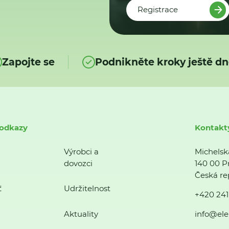
Registrace
Zapojte se
Podnikněte kroky ještě dn
 odkazy
Kontakt
Výrobci a
Michelsk
dovozci
140 00 P
Česká re
ť
Udržitelnost
+420 241
Aktuality
info@ele