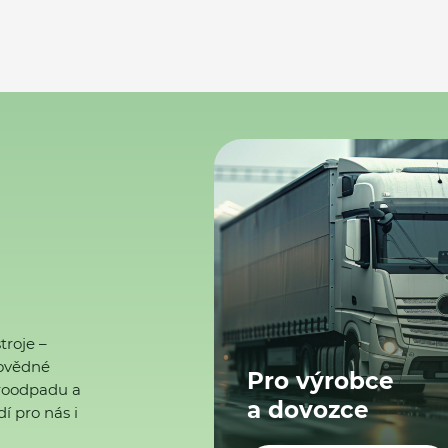
troje –
ovědné
Pro výrobce
ktroodpadu a
a dovozce
í pro nás i