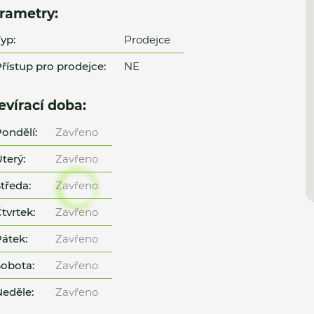
rametry:
yp:
Prodejce
řístup pro prodejce:
NE
evírací doba:
ondělí:
Zavřeno
terý:
Zavřeno
tředa:
Zavřeno
tvrtek:
Zavřeno
átek:
Zavřeno
obota:
Zavřeno
eděle:
Zavřeno