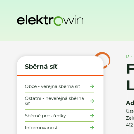
Domů
Sběrná síť
Místa zpětného odběru
FAST ČR a.s./
Pr
Sběrná síť
L
Obce - veřejná sběrná síť
Ostatní - neveřejná sběrná
Ad
síť
Úst
Sběrné prostředky
Žel
412
Informovanost