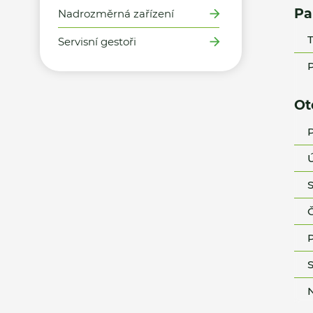
Pa
Nadrozměrná zařízení
T
Servisní gestoři
P
Ot
P
Ú
S
Č
P
S
N