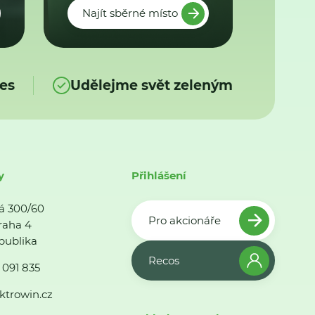
Najít sběrné místo
es
Udělejme svět zeleným
y
Přihlášení
á 300/60
Pro akcionáře
raha 4
publika
Recos
 091 835
ktrowin.cz