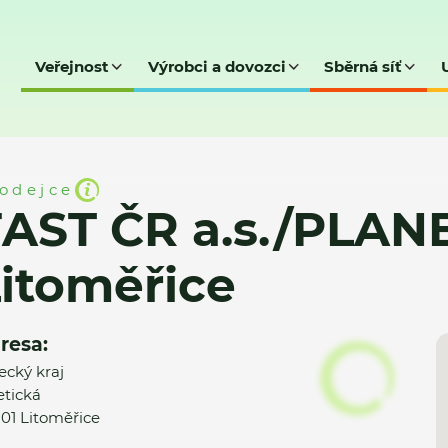
Veřejnost
Výrobci a dovozci
Sběrná síť
PLANEO ELEKTRO, Litoměřice
odejce
FAST ČR a.s./PLAN
itoměřice
resa:
ecký kraj
etická
 01 Litoměřice