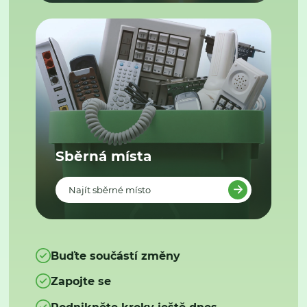
Sběrná místa
Najít sběrné místo
Buďte součástí změny
Zapojte se
Podnikněte kroky ještě dnes