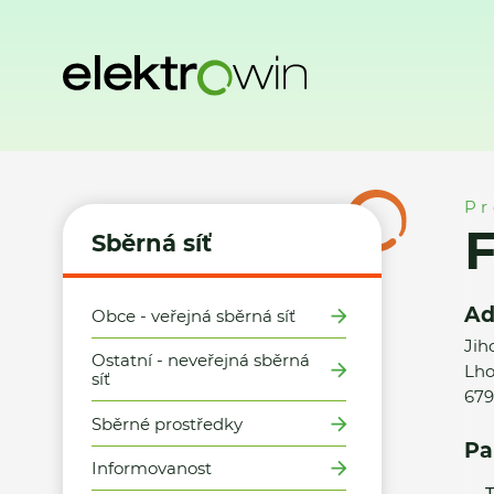
Domů
Sběrná síť
Místa zpětného odběru
František Sta
Pr
F
Sběrná síť
Ad
Obce - veřejná sběrná síť
Jih
Ostatní - neveřejná sběrná
Lho
síť
679
Sběrné prostředky
Pa
Informovanost
T