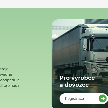
troje –
ovědné
Pro výrobce
ktroodpadu a
a dovozce
í pro nás i
Registrace