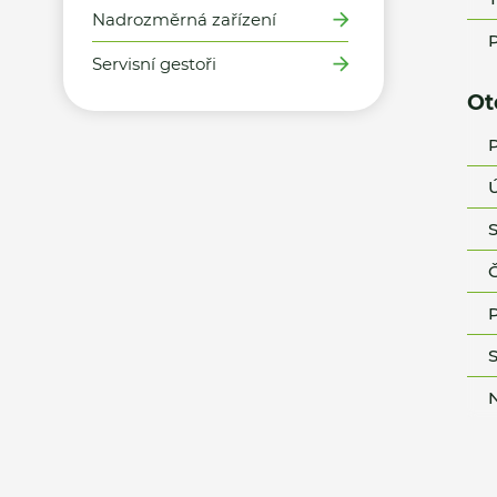
Nadrozměrná zařízení
P
Servisní gestoři
Ot
P
Ú
S
Č
P
S
N