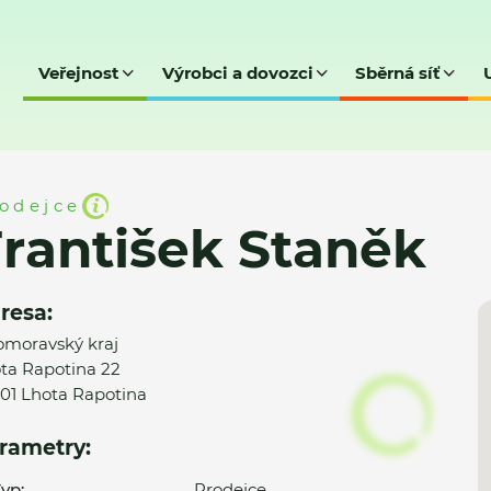
Veřejnost
Výrobci a dovozci
Sběrná síť
něk
odejce
rantišek Staněk
resa:
omoravský kraj
ta Rapotina 22
01 Lhota Rapotina
rametry:
yp:
Prodejce