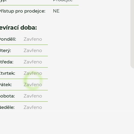
řístup pro prodejce:
NE
evírací doba:
ondělí:
Zavřeno
terý:
Zavřeno
tředa:
Zavřeno
tvrtek:
Zavřeno
átek:
Zavřeno
obota:
Zavřeno
eděle:
Zavřeno