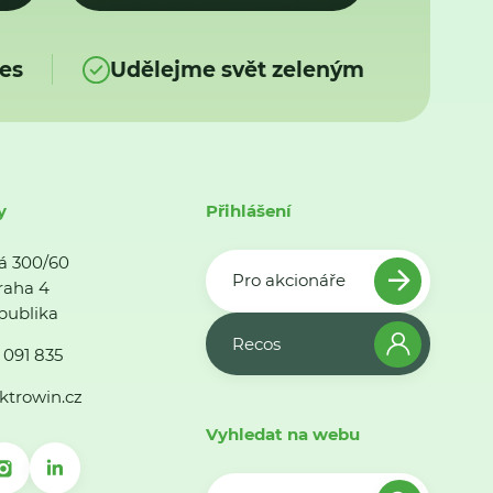
es
Udělejme svět zeleným
y
Přihlášení
á 300/60
Pro akcionáře
raha 4
publika
Recos
 091 835
ktrowin.cz
Vyhledat na webu