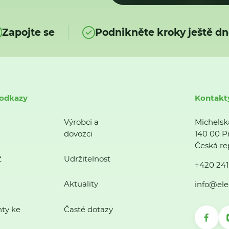
Zapojte se
Podnikněte kroky ještě dn
 odkazy
Kontakt
Výrobci a
Michelsk
dovozci
140 00 P
Česká re
ť
Udržitelnost
+420 241
Aktuality
info@ele
ty ke
Časté dotazy