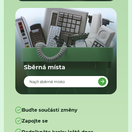
Sběrná místa
Najít sběrné místo
Buďte součástí změny
Zapojte se
Podnikněte kroky ještě dnes