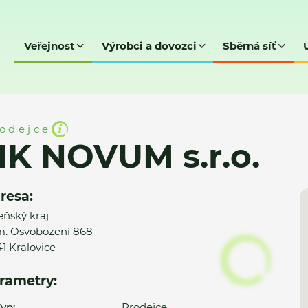
Veřejnost
Výrobci a dovozci
Sběrná síť
o.
odejce
K NOVUM s.r.o.
resa:
eňský kraj
. Osvobození 868
41 Kralovice
rametry:
yp:
Prodejce