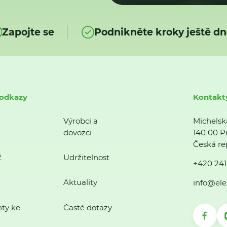
Zapojte se
Podnikněte kroky ještě dn
 odkazy
Kontakt
Výrobci a
Michelsk
dovozci
140 00 P
Česká re
ť
Udržitelnost
+420 241
Aktuality
info@ele
ty ke
Časté dotazy