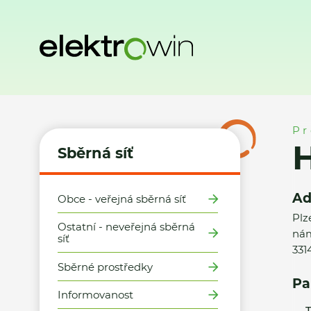
Domů
Sběrná síť
Místa zpětného odběru
HK NOVUM s.r.
Pr
H
Sběrná síť
Ad
Obce - veřejná sběrná síť
Plz
Ostatní - neveřejná sběrná
nám
síť
331
Sběrné prostředky
Pa
Informovanost
T