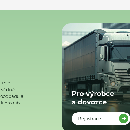
troje –
ovědné
Pro výrobce
ktroodpadu a
a dovozce
í pro nás i
Registrace