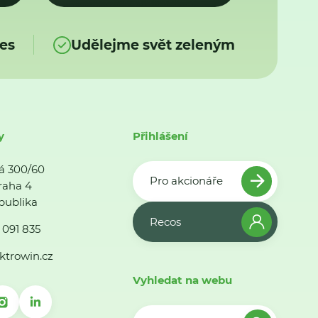
es
Udělejme svět zeleným
y
Přihlášení
á 300/60
Pro akcionáře
raha 4
publika
Recos
 091 835
ktrowin.cz
Vyhledat na webu