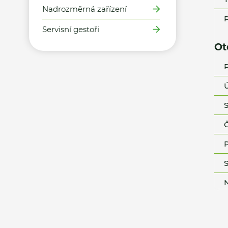
Nadrozměrná zařízení
P
Servisní gestoři
Ot
P
Ú
S
Č
P
S
N