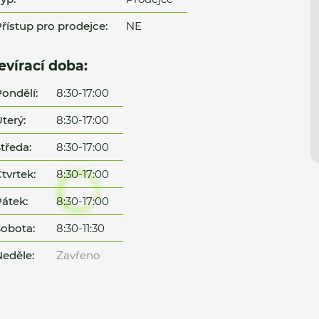
řístup pro prodejce:
NE
evírací doba:
ondělí:
8:30-17:00
terý:
8:30-17:00
tředa:
8:30-17:00
tvrtek:
8:30-17:00
átek:
8:30-17:00
obota:
8:30-11:30
eděle:
Zavřeno