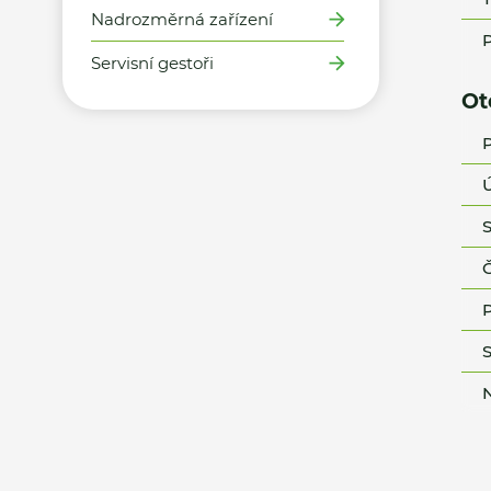
Nadrozměrná zařízení
P
Servisní gestoři
Ot
P
Ú
S
Č
P
S
N