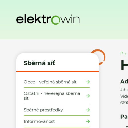
Domů
Sběrná síť
Místa zpětného odběru
HM Tesco Brno
Pr
H
Sběrná síť
Ad
Obce - veřejná sběrná síť
Jih
Ostatní - neveřejná sběrná
Víd
síť
619
Sběrné prostředky
Pa
Informovanost
T