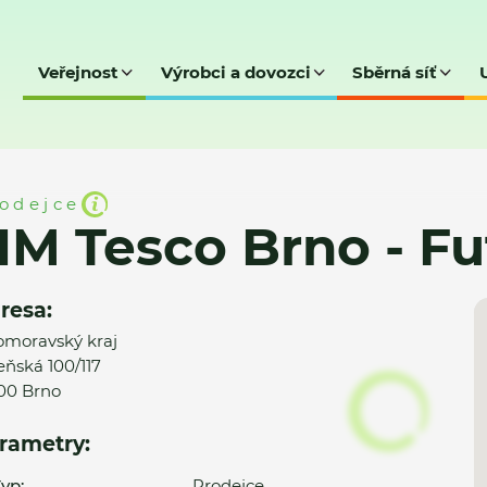
Veřejnost
Výrobci a dovozci
Sběrná síť
 - Futurum
odejce
M Tesco Brno - F
resa:
omoravský kraj
eňská 100/117
00 Brno
rametry:
yp:
Prodejce