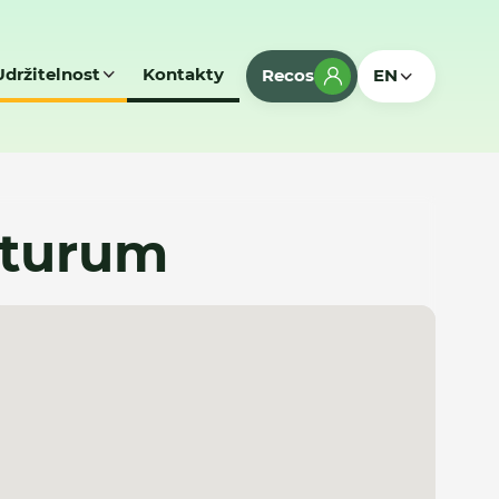
Udržitelnost
Kontakty
Recos
EN
uturum