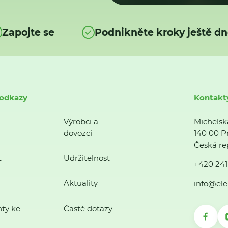
Zapojte se
Podnikněte kroky ještě dn
 odkazy
Kontakt
Výrobci a
Michelsk
dovozci
140 00 P
Česká re
ť
Udržitelnost
+420 241
Aktuality
info@ele
ty ke
Časté dotazy