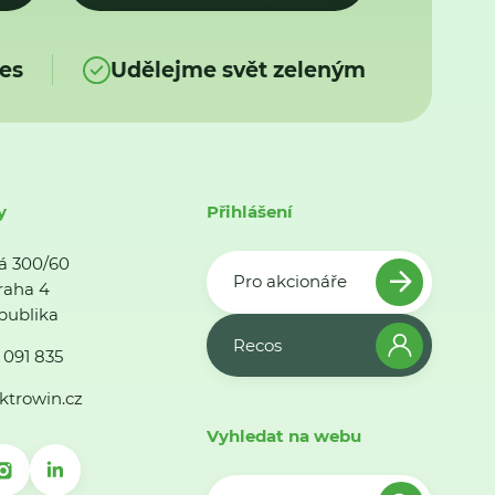
es
Udělejme svět zeleným
y
Přihlášení
á 300/60
Pro akcionáře
raha 4
publika
Recos
 091 835
ktrowin.cz
Vyhledat na webu