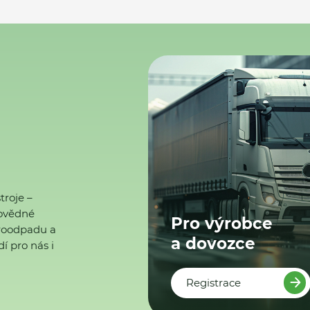
troje –
ovědné
Pro výrobce
ktroodpadu a
a dovozce
í pro nás i
Registrace