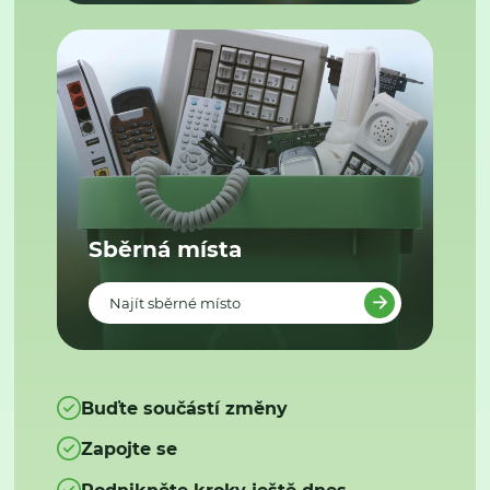
Sběrná místa
Najít sběrné místo
Buďte součástí změny
Zapojte se
Podnikněte kroky ještě dnes