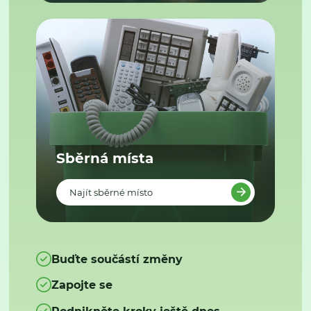
Sběrná místa
Najít sběrné místo
Buďte součástí změny
Zapojte se
Podnikněte kroky ještě dnes