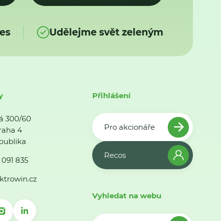
es
Udělejme svět zeleným
y
Přihlášení
á 300/60
Pro akcionáře
raha 4
publika
Recos
 091 835
ktrowin.cz
Vyhledat na webu