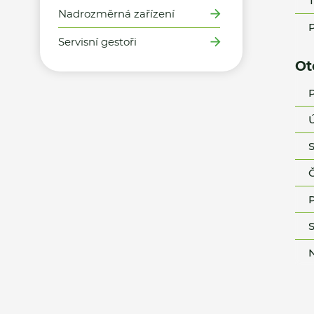
T
Nadrozměrná zařízení
P
Servisní gestoři
Ot
P
Ú
S
Č
P
S
N