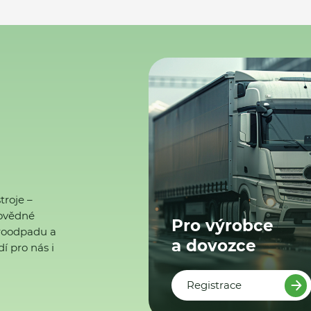
troje –
ovědné
Pro výrobce
ktroodpadu a
a dovozce
í pro nás i
Registrace