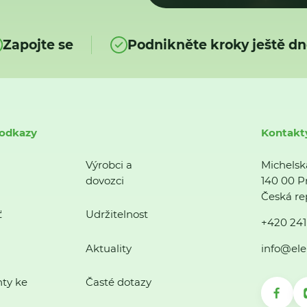
Zapojte se
Podnikněte kroky ještě dn
 odkazy
Kontakt
Výrobci a
Michelsk
dovozci
140 00 P
Česká re
ť
Udržitelnost
+420 241
Aktuality
info@ele
ty ke
Časté dotazy