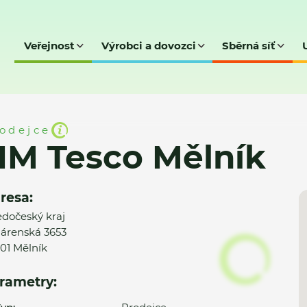
Veřejnost
Výrobci a dovozci
Sběrná síť
ník
odejce
HM Tesco Mělník
resa:
edočeský kraj
árenská 3653
01 Mělník
rametry: