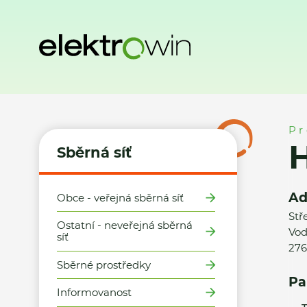
Domů
Sběrná síť
Místa zpětného odběru
HM Tesco Měl
Pr
Sběrná síť
Ad
Obce - veřejná sběrná síť
Stř
Ostatní - neveřejná sběrná
Vod
síť
276
Sběrné prostředky
Pa
Informovanost