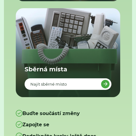
Sběrná místa
Najít sběrné místo
Buďte součástí změny
Zapojte se
Podnikněte kroky ještě dnes